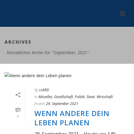
ARCHIVES
Monatliches Archiv für: "September, 2021"
By
LvMID
In
Aktuelles
,
Gesellschaft
,
Politik
,
Staat
,
Wirtschaft
Posted
29. September 2021
WENN ANDERE DEIN
0
LEBEN PLANEN
29. September 2021 – Heute vor 140