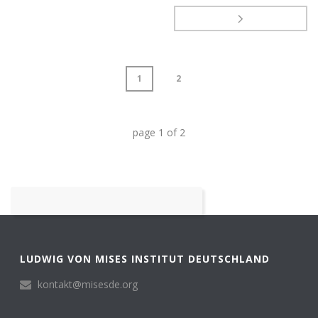
1
2
page
1
of
2
LUDWIG VON MISES INSTITUT DEUTSCHLAND
kontakt@misesde.org