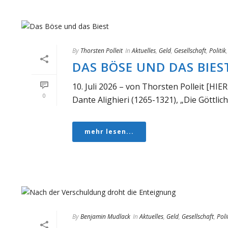
By
Thorsten Polleit
In
Aktuelles
,
Geld
,
Gesellschaft
,
Politik
DAS BÖSE UND DAS BIES
10. Juli 2026 – von Thorsten Polleit [H
0
Dante Alighieri (1265-1321), „Die Göttliche
mehr lesen...
By
Benjamin Mudlack
In
Aktuelles
,
Geld
,
Gesellschaft
,
Poli