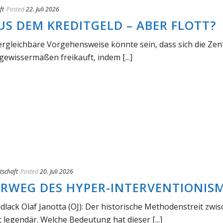
ft
Posted
22. Juli 2026
US DEM KREDITGELD – ABER FLOTT?
vergleichbare Vorgehensweise könnte sein, dass sich die Ze
gewissermaßen freikauft, indem [...]
tschaft
Posted
20. Juli 2026
RRWEG DES HYPER-INTERVENTIONIS
udlack Olaf Janotta (OJ): Der historische Methodenstreit zwi
 legendär. Welche Bedeutung hat dieser [...]