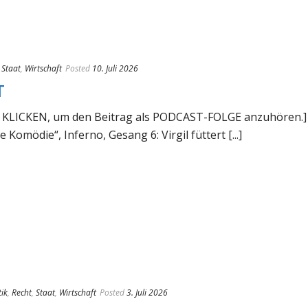
,
Staat
,
Wirtschaft
Posted
10. Juli 2026
T
IER KLICKEN, um den Beitrag als PODCAST-FOLGE anzuhören.] T
 Komödie“, Inferno, Gesang 6: Virgil füttert [...]
tik
,
Recht
,
Staat
,
Wirtschaft
Posted
3. Juli 2026