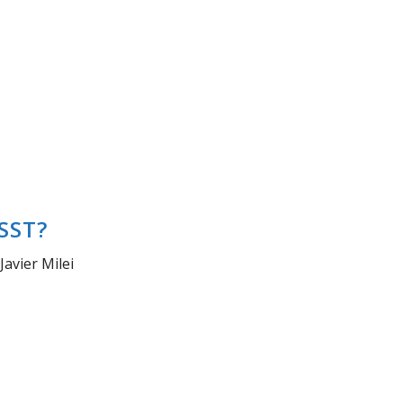
ST?
avier Milei