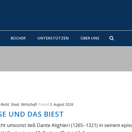
BÜCHER
UNTERSTÜTZEN
ÜBER UNS
,
Recht
,
Staat
,
Wirtschaft
Posted
5. August 2026
SE UND DAS BIEST
cht umsonst ließ Dante Alighieri (1265–1321) in seinem epis