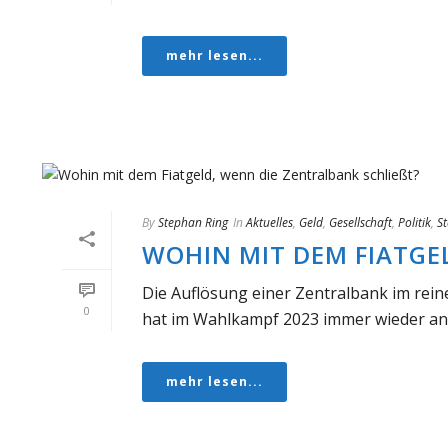
mehr lesen...
By
Stephan Ring
In
Aktuelles
,
Geld
,
Gesellschaft
,
Politik
,
S
WOHIN MIT DEM FIATGEL
Die Auflösung einer Zentralbank im reine
0
hat im Wahlkampf 2023 immer wieder ange
mehr lesen...