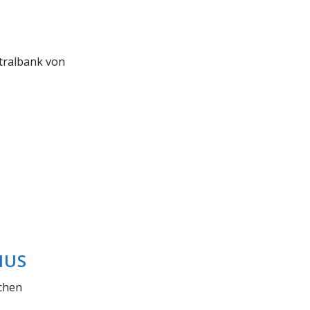
ntralbank von
MUS
schen