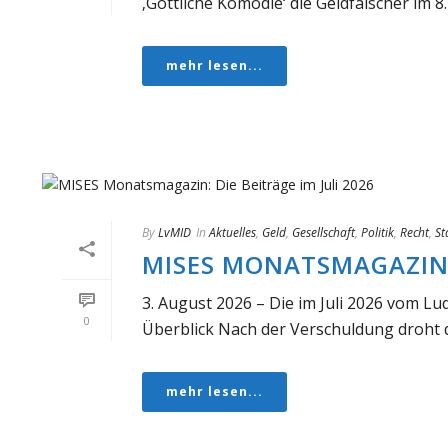
‚Göttliche Komödie‘ die Geldfälscher im 8. 
mehr lesen...
By
LvMID
In
Aktuelles
,
Geld
,
Gesellschaft
,
Politik
,
Recht
,
St
MISES MONATSMAGAZIN: 
3. August 2026 – Die im Juli 2026 vom Lu
0
Überblick Nach der Verschuldung droht di
mehr lesen...