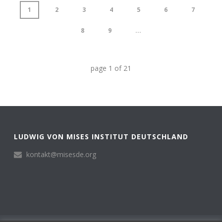
1
2
3
4
5
6
7
8
9
...
page
1
of
21
LUDWIG VON MISES INSTITUT DEUTSCHLAND
kontakt@misesde.org