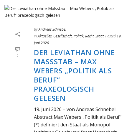
By
Andreas Schnebel
In
Aktuelles
,
Gesellschaft
,
Politik
,
Recht
,
Staat
Posted
19.
Juni 2026
DER LEVIATHAN OHNE
0
MASSSTAB – MAX W
EBERS „POLITIK ALS B
ERUF“ P
RAXEOLOGISCH G
ELESEN
19. Juni 2026 – von Andreas Schnebel
Abstract Max Webers „Politik als Beruf“
(*) definiert den Staat als Monopol