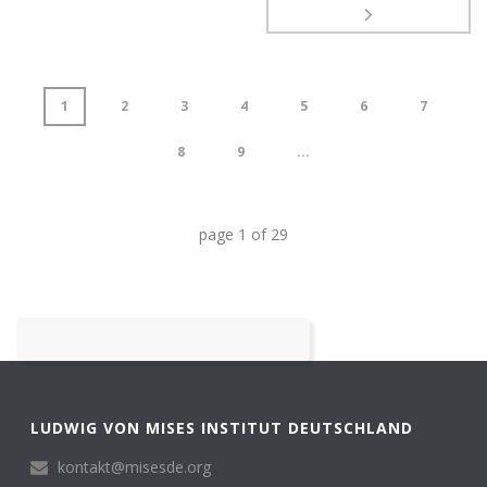
1
2
3
4
5
6
7
8
9
...
page
1
of
29
LUDWIG VON MISES INSTITUT DEUTSCHLAND
kontakt@misesde.org