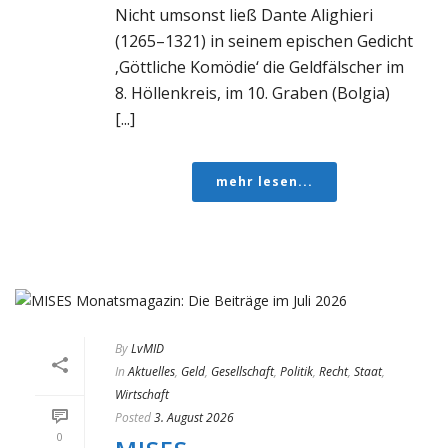
Nicht umsonst ließ Dante Alighieri
(1265–1321) in seinem epischen Gedicht
‚Göttliche Komödie‘ die Geldfälscher im
8. Höllenkreis, im 10. Graben (Bolgia)
[...]
mehr lesen...
By
LvMID
In
Aktuelles
,
Geld
,
Gesellschaft
,
Politik
,
Recht
,
Staat
,
Wirtschaft
Posted
3. August 2026
0