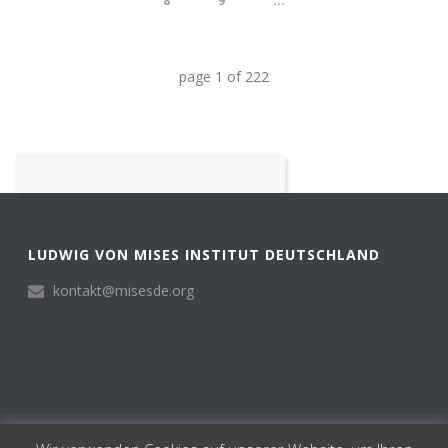
8
9
...
page
1
of
222
LUDWIG VON MISES INSTITUT DEUTSCHLAND
kontakt@misesde.org
© Ludwig von Mises Institut Deutschland 2024