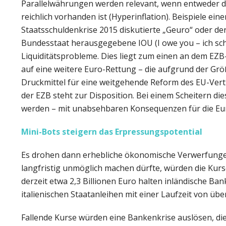
Parallelwährungen werden relevant, wenn entweder da
reichlich vorhanden ist (Hyperinflation). Beispiele e
Staatsschuldenkrise 2015 diskutierte „Geuro“ oder der
Bundesstaat herausgegebene IOU (I owe you – ich schu
Liquiditätsprobleme. Dies liegt zum einen an dem E
auf eine weitere Euro-Rettung – die aufgrund der Größ
Druckmittel für eine weitgehende Reform des EU-Vert
der EZB steht zur Disposition. Bei einem Scheitern d
werden – mit unabsehbaren Konsequenzen für die Eu
Mini-Bots steigern das Erpressungspotential
Es drohen dann erhebliche öko­nomische Verwerfunge
langfristig unmöglich machen dürfte, würden die Kurse
derzeit etwa 2,3 Billionen Euro halten inländische Ba
italienischen Staatanleihen mit einer Laufzeit von übe
Fallende Kurse würden eine Bankenkrise auslösen, di