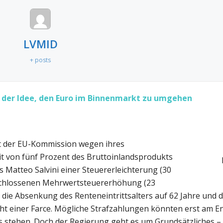
LVMID
+ posts
it der Idee, den Euro im Binnenmarkt zu umgehen
mit der EU-Kommission wegen ihres
izit von fünf Prozent des Bruttoinlandsprodukts
s Matteo Salvini einer Steuererleichterung (30
eschlossenen Mehrwertsteuererhöhung (23
n die Absenkung des Renteneintrittsalters auf 62 Jahre und 
cht einer Farce. Mögliche Strafzahlungen könnten erst am E
s stehen. Doch der Regierung geht es um Grundsätzliches –