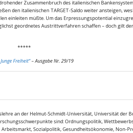
in drohender Zusammenbruch des italienischen Bankensyste
eßen den italienischen TARGET-Saldo weiter ansteigen, wes
len einleiten müßte. Um das Erpressungspotential einzugr
ichst geordnetes Austrittverfahren schaffen – doch gilt der
*****
„Junge Freiheit“
– Ausgabe Nr. 29/19
tslehre an der Helmut-Schmidt-Universität, Universität der
schungsschwerpunkte sind: Ordnungspolitik, Wettbewerbsp
Arbeitsmarkt, Sozialpolitik, Gesundheitsökonomie, Non-Pro