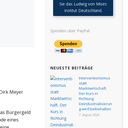
Sie das Ludwig von Mises
Institut Deutschland.
Spenden über PayPal:
NEUESTE BEITRÄGE
Interventionismus
statt
Marktwirtschaft.
Dirk Meyer
Der Kurs in
Richtung
Deindustrialisierun
g wird beibehalten
das Bürgergeld
7. August 2026
nde eines
 eine