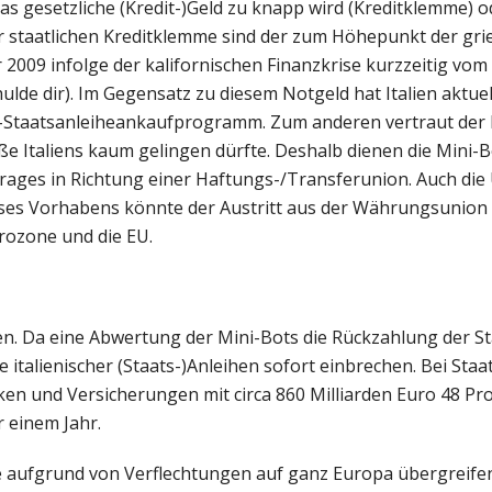
s gesetzliche (Kredit-)Geld zu knapp wird (Kreditklemme) o
iner staatlichen Kreditklemme sind der zum Höhepunkt der gri
 2009 infolge der kalifornischen Finanzkrise kurzzeitig vom
lde dir). Im Gegensatz zu diesem Notgeld hat Italien aktuel
ZB-Staatsanleiheankaufprogramm. Zum anderen vertraut der 
e Italiens kaum gelingen dürfte. Deshalb dienen die Mini-B
rages in Richtung einer Haftungs-/Transferunion. Auch di
ieses Vorhabens könnte der Austritt aus der Währungsunion 
rozone und die EU.
n. Da eine Abwertung der Mini-Bots die Rückzahlung der S
 italienischer (Staats-)Anleihen sofort einbrechen. Bei Sta
nken und Versicherungen mit circa 860 Milliarden Euro 48 Pr
r einem Jahr.
e aufgrund von Verflechtungen auf ganz Europa übergreife