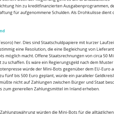
chtung hin zu kreditfinanzierten Ausgabenprogrammen, de
vhaftung für aufgenommene Schulden. Als Drohkulisse dient 
ind
Tesoro) her. Dies sind Staatschuldpapiere mit kurzer Laufzei
stimmig eine Resolution, die eine Begleichung von Liefer
ots möglich macht. Offene Staatsrechnungen von circa 50 Mil
t zu schaffen. Es wäre ein Regierungsgeld nach dem Muster
Notenpresse würde der Mini-Bots gegenüber dem EU-Euro a
zu fünf bis 500 Euro geplant, würde ein paralleler Geldkrei
müßte nicht auf Zahlungen zwischen Bürger und Staat besc
ts zum generellen Zahlungsmittel im Inland erheben.
 Zahlungswährung würden die Mini-Bots für die alltägliche