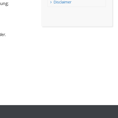
Disclaimer
rung;
der.