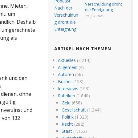
Verschuldung droht
hne, Mieten,
die Enteignung
hlt, um
29. Juli 2026
ndlich. Deshalb
rs umgerechnete
zung als
ARTIKEL NACH THEMEN
Aktuelles
(2.214)
Allgemein
(4)
Autoren
(66)
bank und den
Bücher
(158)
s
Interviews
(193)
 dienen, ohne
Rubriken
(1.840)
 gültig.
Geld
(658)
Unverzinst und
Gesellschaft
(1.244)
Politik
(1.323)
e von 132
Recht
(282)
Staat
(1.153)