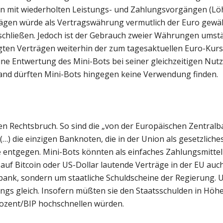
gen mit wiederholten Leistungs- und Zahlungsvorgängen (Lö
ägen würde als Vertragswährung vermutlich der Euro gewä
uschließen. Jedoch ist der Gebrauch zweier Währungen umstä
legten Verträgen weiterhin der zum tagesaktuellen Euro-Ku
ne Entwertung des Mini-Bots bei seiner gleichzeitigen Nut
and dürften Mini-Bots hingegen keine Verwendung finden.
en Rechtsbruch. So sind die „von der Europäischen Zentral
 die einzigen Banknoten, die in der Union als gesetzliche
e entgegen. Mini-Bots könnten als einfaches Zahlungsmittel
auf Bitcoin oder US-Dollar lautende Verträge in der EU auch
bank, sondern um staatliche Schuldscheine der Regierung. 
gs gleich. Insofern müßten sie den Staatsschulden in Höh
rozent/BIP hochschnellen würden.