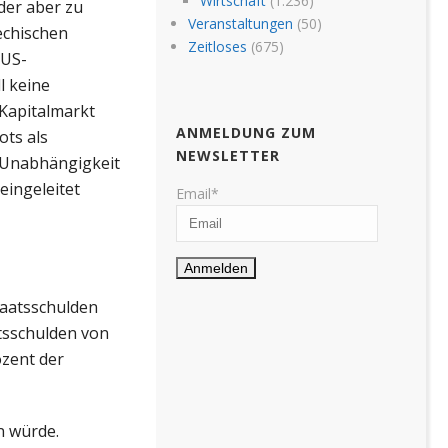
Wirtschaft
(1.236)
der aber zu
Veranstaltungen
(50)
echischen
Zeitloses
(675)
 US-
l keine
Kapitalmarkt
ANMELDUNG ZUM
ots als
NEWSLETTER
e Unabhängigkeit
eingeleitet
Email*
taatsschulden
atsschulden von
ozent der
n würde.