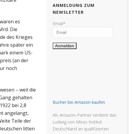
ANMELDUNG ZUM
NEWSLETTER
 waren es
Email*
 Mrd. Die
de des Krieges
ahre später ein
smark einem US-
preis (an der
nur noch
wesen – weil die
 Gang gehalten
Bücher bei Amazon kaufen
1922 bei 2,8
nt angelangt,
Als Amazon-Partner verdient das
eite Teile der
Ludwig von Mises Institut
Deutschen litten
Deutschland an qualifizierten