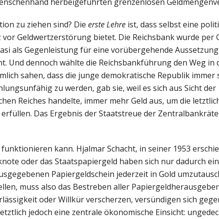
n Menschenhand herbeigeführten grenzenlosen Geldmengen
tion zu ziehen sind? Die
erste Lehre
ist, dass selbst eine polit
 vor Geldwertzerstörung bietet. Die Reichsbank wurde per 
quasi als Gegenleistung für eine vorübergehende Aussetzung
t. Und dennoch wählte die Reichsbankführung den Weg in 
nämlich sahen, dass die junge demokratische Republik immer 
ungsunfähig zu werden, gab sie, weil es sich aus Sicht der
en Reiches handelte, immer mehr Geld aus, um die letztlich
 erfüllen. Das Ergebnis der Staatstreue der Zentralbankräte 
 funktionieren kann. Hjalmar Schacht, in seiner 1953 erschi
nknote oder das Staatspapiergeld haben sich nur dadurch e
usgegebenen Papiergeldschein jederzeit in Gold umzutausc
ellen, muss also das Bestreben aller Papiergeldherausgeber 
lässigkeit oder Willkür verscherzen, versündigen sich gege
letztlich jedoch eine zentrale ökonomische Einsicht: ungede