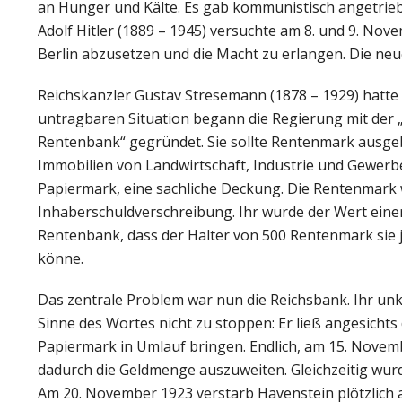
an Hunger und Kälte. Es gab kommunistisch angetrie
Adolf Hitler (1889 – 1945) versuchte am 8. und 9. No
Berlin abzusetzen und die Macht zu erlangen. Die ne
Reichskanzler Gustav Stresemann (1878 – 1929) hatte
untragbaren Situation begann die Regierung mit der 
Rentenbank“ gegründet. Sie sollte Rentenmark ausgeb
Immobilien von Landwirtschaft, Industrie und Gewerbe
Papiermark, eine sachliche Deckung. Die Rentenmark w
Inhaberschuldverschreibung. Ihr wurde der Wert ein
Rentenbank, dass der Halter von 500 Rentenmark sie 
könne.
Das zentrale Problem war nun die Reichsbank. Ihr unk
Sinne des Wortes nicht zu stoppen: Er ließ angesich
Papiermark in Umlauf bringen. Endlich, am 15. Novem
dadurch die Geldmenge auszuweiten. Gleichzeitig wurd
Am 20. November 1923 verstarb Havenstein plötzlich 