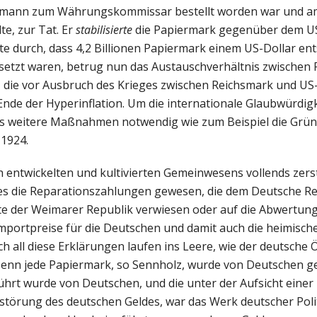
esemann zum Währungskommissar bestellt worden war und 
e, zur Tat. Er
stabilisierte
die Papiermark gegenüber dem US
te durch, dass 4,2 Billionen Papiermark einem US-Dollar en
esetzt waren, betrug nun das Austauschverhältnis zwischen
er, die vor Ausbruch des Krieges zwischen Reichsmark und US
Ende der Hyperinflation. Um die internationale Glaubwürdigk
ngs weitere Maßnahmen notwendig wie zum Beispiel die Grü
 1924.
 entwickelten und kultivierten Gemeinwesens vollends zers
 es die Reparationszahlungen gewesen, die dem Deutsche Re
ite der Weimarer Republik verwiesen oder auf die Abwertung
ortpreise für die Deutschen und damit auch die heimischen
h all diese Erklärungen laufen ins Leere, wie der deutsche
 Denn jede Papiermark, so Sennholz, wurde von Deutschen g
ührt wurde von Deutschen, und die unter der Aufsicht eine
erstörung des deutschen Geldes, war das Werk deutscher Poli