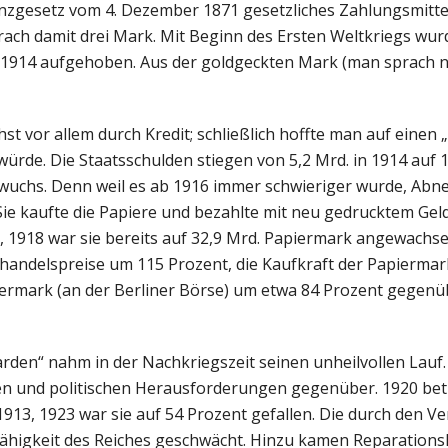
nzgesetz vom 4. Dezember 1871 gesetzliches Zahlungsmitte
ach damit drei Mark. Mit Beginn des Ersten Weltkriegs wur
 1914 aufgehoben. Aus der goldgeckten Mark (man sprach 
t vor allem durch Kredit; schließlich hoffte man auf einen „
würde. Die Staatsschulden stiegen von 5,2 Mrd. in 1914 auf 
wuchs. Denn weil es ab 1916 immer schwieriger wurde, Abne
Sie kaufte die Papiere und bezahlte mit neu gedrucktem Gel
1918 war sie bereits auf 32,9 Mrd. Papiermark angewachsen
andelspreise um 115 Prozent, die Kaufkraft der Papiermar
Papiermark (an der Berliner Börse) um etwa 84 Prozent gegen
rden“ nahm in der Nachkriegszeit seinen unheilvollen Lauf.
hen und politischen Herausforderungen gegenüber. 1920 bet
13, 1923 war sie auf 54 Prozent gefallen. Die durch den Ver
higkeit des Reiches geschwächt. Hinzu kamen Reparationsl