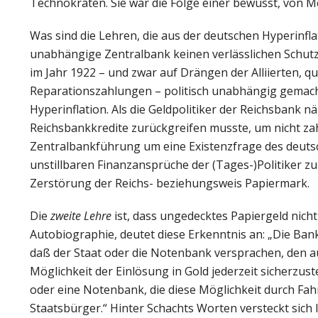
Technokraten. Sie war die Folge einer bewusst, vo
Was sind die Lehren, die aus der deutschen Hyperinfla
unabhängige Zentralbank keinen verlässlichen Schutz
im Jahr 1922 – und zwar auf Drängen der Alliierten, 
Reparationszahlungen – politisch unabhängig gemach
Hyperinflation. Als die Geldpolitiker der Reichsbank 
Reichsbankkredite zurückgreifen musste, um nicht zahl
Zentralbankführung um eine Existenzfrage des deutsch
unstillbaren Finanzansprüche der (Tages-)Politiker zu
Zerstörung der Reichs- beziehungsweis Papiermark.
Die
zweite Lehre
ist, dass ungedecktes Papiergeld nicht
Autobiographie, deutet diese Erkenntnis an: „Die Ba
daß der Staat oder die Notenbank versprachen, den a
Möglichkeit der Einlösung in Gold jederzeit sicherzust
oder eine Notenbank, die diese Möglichkeit durch Fahr
Staatsbürger.“ Hinter Schachts Worten versteckt sich 