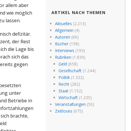
or allem aber
nd wie möglich
ARTIKEL NACH THEMEN
u lassen.
Aktuelles
(2.213)
Allgemein
(4)
sch defizitär.
Autoren
(66)
zent, der Rest
Bücher
(158)
ich die Lage bis
Interviews
(193)
rach sich das
Rubriken
(1.839)
ereits gegen
Geld
(658)
Gesellschaft
(1.244)
Politik
(1.322)
Recht
(282)
besetzten
Staat
(1.152)
rung unter
Wirtschaft
(1.235)
und Betriebe in
Veranstaltungen
(50)
hnfortzahlungen
Zeitloses
(675)
sich brachte,
eld
fizitäre