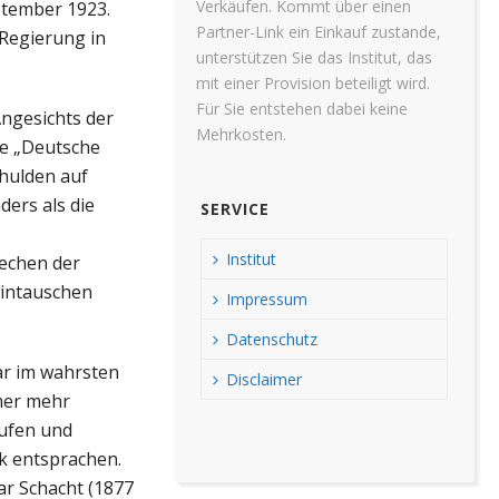
Verkäufen. Kommt über einen
ptember 1923.
Partner-Link ein Einkauf zustande,
 Regierung in
unterstützen Sie das Institut, das
mit einer Provision beteiligt wird.
Für Sie entstehen dabei keine
ngesichts der
Mehrkosten.
ie „Deutsche
hulden auf
ers als die
SERVICE
Institut
rechen der
eintauschen
Impressum
Datenschutz
ar im wahrsten
Disclaimer
mmer mehr
aufen und
rk entsprachen.
ar Schacht (1877