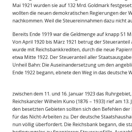
Mai 1921 wurden sie auf 132 Mrd. Goldmark festgesetz
wollten die neuen demokratischen Regierungen der W
nachkommen. Weil die Steuereinnahmen dazu nicht aus
Bereits Ende 1919 war die Geldmenge auf knapp 51 Mrd
Von April 1920 bis März 1921 betrug der Steueranteil 
wurde mit Reichsbankkrediten, durch die neue Papierm
etwa Mitte 1922. Der Steueranteil aller Staatsausgabe
Unheil Bahn: Die Auseinandersetzung um den angebli
Ende 1922 begann, ebnete den Weg in das deutsche 
zwischen dem 11. und 16. Januar 1923 das Ruhrgebiet, 
Reichskanzler Wilhelm Kuno (1876 – 1933) rief am 13.
den besetzten Gebieten sollten sich den Befehlen der
für das Nicht-Arbeiten zu. Der deutsche Staatshaushal
nun völlig überfordert. Die Reichsbank begann, die 
bedingungslos zu finanzieren: Steuerausfälle, Auszah