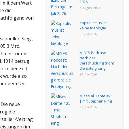
2026
l mit dem Wert
3. August 2026
de die
nachfolgend von
Kapitalismus ist
keine Ideologie
31. Juli 2026
schnellen Sieg“;
105,3 Mrd.
MISES Podcast:
hmer für die
Nach der
d. 1914 betrug
Verschuldung droht
. In der Zeit
die Enteignung
29. Juli 2026
k wurde also
über dem US-
Mises al Dante #25
| mit Stephan Ring
 Die neue
27. Juli 2026
rug die
sailler-Vertrag
eistungen (im