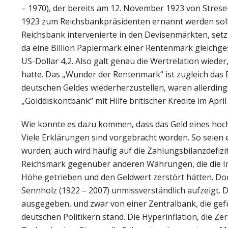
– 1970), der bereits am 12. November 1923 von Str
1923 zum Reichsbankpräsidenten ernannt werden sollt
Reichsbank intervenierte in den Devisenmärkten, setz
da eine Billion Papiermark einer Rentenmark gleichg
US-Dollar 4,2. Also galt genau die Wertrelation wied
hatte. Das „Wunder der Rentenmark“ ist zugleich das 
deutschen Geldes wiederherzustellen, waren allerdi
„Golddiskontbank“ mit Hilfe britischer Kredite im April
Wie konnte es dazu kommen, dass das Geld eines hoch
Viele Erklärungen sind vorgebracht worden. So seien
wurden; auch wird häufig auf die Zahlungsbilanzdefiz
Reichsmark gegenüber anderen Währungen, die die Imp
Höhe getrieben und den Geldwert zerstört hätten. Doc
Sennholz (1922 – 2007) unmissverständlich aufzeigt.
ausgegeben, und zwar von einer Zentralbank, die gef
deutschen Politikern stand. Die Hyperinflation, die Z