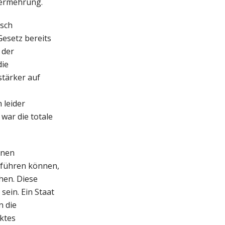
vermehrung.
isch
Gesetz bereits
 der
die
stärker auf
 leider
war die totale
enen
inführen können,
hen. Diese
sein. Ein Staat
n die
cktes