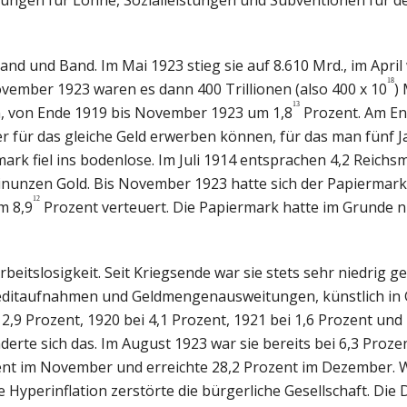
d und Band. Im Mai 1923 stieg sie auf 8.610 Mrd., im April
18
ovember 1923 waren es dann 400 Trillionen (also 400 x 10
)
13
, von Ende 1919 bis November 1923 um 1,8
Prozent. Am En
r für das gleiche Geld erwerben können, für das man fünf J
ark fiel ins bodenlose. Im Juli 1914 entsprachen 4,2 Reich
einunzen Gold. Bis November 1923 hatte sich der Papiermark
12
m 8,9
Prozent verteuert. Die Papiermark hatte im Grunde 
itslosigkeit. Seit Kriegsende war sie stets sehr niedrig ge
Kreditaufnahmen und Geldmengenausweitungen, künstlich in
,9 Prozent, 1920 bei 4,1 Prozent, 1921 bei 1,6 Prozent und 
rte sich das. Im August 1923 war sie bereits bei 6,3 Proze
zent im November und erreichte 28,2 Prozent im Dezember. W
 Hyperinflation zerstörte die bürgerliche Gesellschaft. Die 