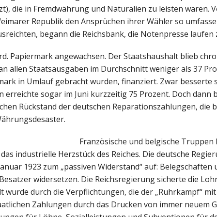
t), die in Fremdwährung und Naturalien zu leisten waren. V
eimarer Republik den Ansprüchen ihrer Wähler so umfasse
reichten, begann die Reichsbank, die Notenpresse laufen z
. Papiermark angewachsen. Der Staatshaushalt blieb chroni
an allen Staatsausgaben im Durchschnitt weniger als 37 Pro
ark in Umlauf gebracht wurden, finanziert. Zwar besserte s
n erreichte sogar im Juni kurzzeitig 75 Prozent. Doch dann b
chen Rückstand der deutschen Reparationszahlungen, die b
Währungsdesaster.
Französische und belgische Truppen 
das industrielle Herzstück des Reiches. Die deutsche Regie
 Januar 1923 zum „passiven Widerstand“ auf: Belegschaften 
 Besatzer widersetzen. Die Reichsregierung sicherte die Lo
t wurde durch die Verpflichtungen, die der „Ruhrkampf“ mit 
staatlichen Zahlungen durch das Drucken von immer neuem G
lungen für Löhne, Sozialleistungen und Subventionen für de