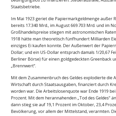
Staatsbetriebe.
Im Mai 1923 geriet die Papiermarkgeldmenge außer Ran
bereits 17.340 Mrd., im August 669.703 Mrd. und im N
Großhandelspreise stiegen mit astronomischen Raten
1918 hätte man theoretisch fünfhundert Milliarden Eie
einziges Ei kaufen konnte. Der Außenwert der Papierm
Dollar; und ein US-Dollar entsprach damals 1/20,67 F
Berliner Börse) für einen goldgedeckten Greenback u
„Brennwert“.
Mit dem Zusammenbruch des Geldes explodierte die Arbe
Wirtschaft durch Staatsausgaben, finanziert durch 
worden war. Die Arbeitslosenquote war Ende 1919 bei 2
Prozent. Mit dem herannahenden „Tod des Geldes“ ände
dann stieg sie auf 19,1 Prozent im Oktober, 23,4 Pro
Bevölkerung, vor allem der Mittelstand, verarmten. Die