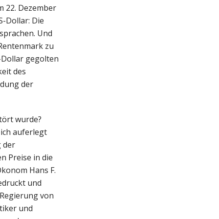
am 22. Dezember
-Dollar: Die
tsprachen. Und
 Rentenmark zu
-Dollar gegolten
eit des
ndung der
tört wurde?
ich auferlegt
 der
 Preise in die
 Ökonom Hans F.
edruckt und
r Regierung von
tiker und