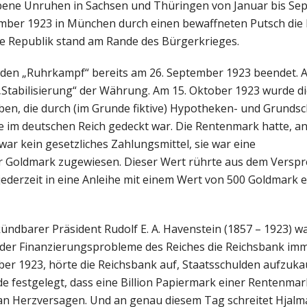
bene Unruhen in Sachsen und Thüringen von Januar bis Se
vember 1923 in München durch einen bewaffneten Putsch die
ue Republik stand am Rande des Bürgerkrieges.
 den „Ruhrkampf“ bereits am 26. September 1923 beendet. A
„Stabilisierung“ der Währung. Am 15. Oktober 1923 wurde d
en, die durch (im Grunde fiktive) Hypotheken- und Grundsc
 im deutschen Reich gedeckt war. Die Rentenmark hatte, and
ar kein gesetzliches Zahlungsmittel, sie war eine
er Goldmark zugewiesen. Dieser Wert rührte aus dem Versp
jederzeit in eine Anleihe mit einem Wert von 500 Goldmark 
ündbarer Präsident Rudolf E. A. Havenstein (1857 – 1923) w
ts der Finanzierungsprobleme des Reiches die Reichsbank i
ber 1923, hörte die Reichsbank auf, Staatsschulden aufzuk
e festgelegt, dass eine Billion Papiermark einer Rentenma
an Herzversagen. Und an genau diesem Tag schreitet Hjalm