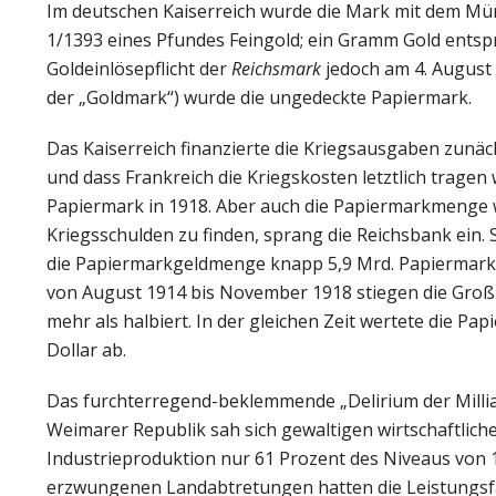
Im deutschen Kaiserreich wurde die Mark mit dem Mü
1/1393 eines Pfundes Feingold; ein Gramm Gold entspr
Goldeinlösepflicht der
Reichsmark
jedoch am 4. August
der „Goldmark“) wurde die ungedeckte Papiermark.
Das Kaiserreich finanzierte die Kriegsausgaben zunächs
und dass Frankreich die Kriegskosten letztlich tragen 
Papiermark in 1918. Aber auch die Papiermarkmenge 
Kriegsschulden zu finden, sprang die Reichsbank ein. 
die Papiermarkgeldmenge knapp 5,9 Mrd. Papiermark, 
von August 1914 bis November 1918 stiegen die Großh
mehr als halbiert. In der gleichen Zeit wertete die 
Dollar ab.
Das furchterregend-beklemmende „Delirium der Millia
Weimarer Republik sah sich gewaltigen wirtschaftlic
Industrieproduktion nur 61 Prozent des Niveaus von 19
erzwungenen Landabtretungen hatten die Leistungsfä