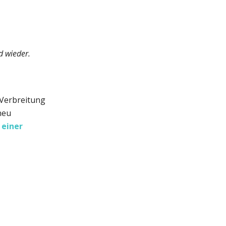
d wieder.
e Verbreitung
neu
 einer