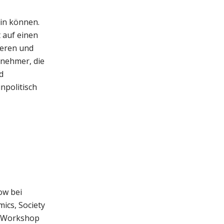
in können.
 auf einen
ieren und
rnehmer, die
d
npolitisch
ow bei
ics, Society
om Workshop