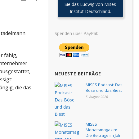
Sie das Ludwig von Mises
Institut Deutschland.
Stadelmann
Spenden über PayPal:
r fähig,
 Unternehmer
ausgestattet,
NEUESTE BEITRÄGE
ssigt:
MISES Podcast: Das
ngig, die das
Böse und das Biest
5. August 2026
MISES
Monatsmagazin:
Die Beiträge im Juli