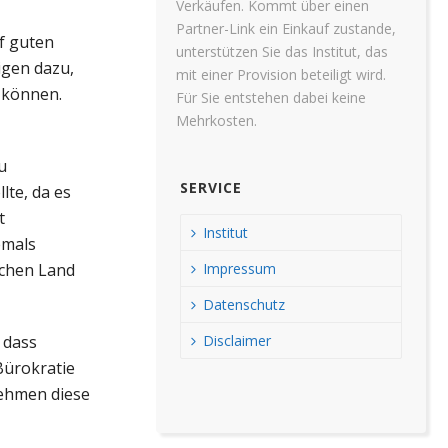
Verkäufen. Kommt über einen
Partner-Link ein Einkauf zustande,
uf guten
unterstützen Sie das Institut, das
igen dazu,
mit einer Provision beteiligt wird.
 können.
Für Sie entstehen dabei keine
Mehrkosten.
u
SERVICE
lte, da es
t
Institut
emals
Impressum
ichen Land
Datenschutz
Disclaimer
 dass
Bürokratie
nehmen diese