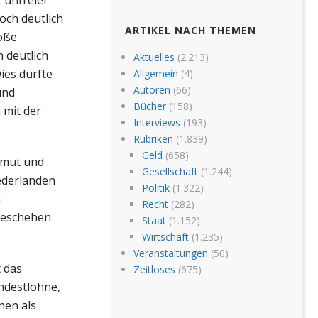
och deutlich
ARTIKEL NACH THEMEN
roße
 deutlich
Aktuelles
(2.213)
ies dürfte
Allgemein
(4)
Autoren
(66)
und
Bücher
(158)
 mit der
Interviews
(193)
Rubriken
(1.839)
Geld
(658)
rmut und
Gesellschaft
(1.244)
ederlanden
Politik
(1.322)
n
Recht
(282)
tgeschehen
Staat
(1.152)
Wirtschaft
(1.235)
Veranstaltungen
(50)
 das
Zeitloses
(675)
indestlöhne,
nen als