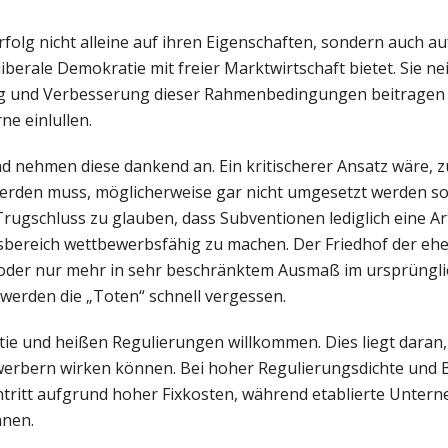
folg nicht alleine auf ihren Eigenschaften, sondern auch a
berale Demokratie mit freier Marktwirtschaft bietet. Sie ne
ung und Verbesserung dieser Rahmenbedingungen beitragen
ne einlullen.
nd nehmen diese dankend an. Ein kritischerer Ansatz wäre, z
werden muss, möglicherweise gar nicht umgesetzt werden sol
n Trugschluss zu glauben, dass Subventionen lediglich eine Ar
sbereich wettbewerbsfähig zu machen. Der Friedhof der eh
ht oder nur mehr in sehr beschränktem Ausmaß im ursprüngl
 werden die „Toten“ schnell vergessen.
tie und heißen Regulierungen willkommen. Dies liegt daran,
werbern wirken können. Bei hoher Regulierungsdichte und 
tritt aufgrund hoher Fixkosten, während etablierte Unter
nnen.