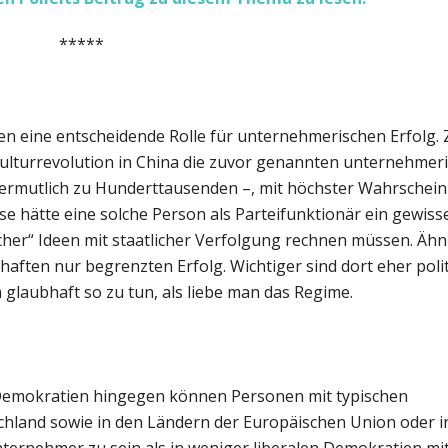
*****
en eine entscheidende Rolle für unternehmerischen Erfolg. 
Kulturrevolution in China die zuvor genannten unternehmer
rmutlich zu Hunderttausenden –, mit höchster Wahrscheinl
se hätte eine solche Person als Parteifunktionär ein gewi
her“ Ideen mit staatlicher Verfolgung rechnen müssen. Ähn
ften nur begrenzten Erfolg. Wichtiger sind dort eher poli
glaubhaft so zu tun, als liebe man das Regime.
en Demokratien hingegen können Personen mit typischen
chland sowie in den Ländern der Europäischen Union oder i
Unternehmer zu sein als in weniger liberalen Demokratien mi