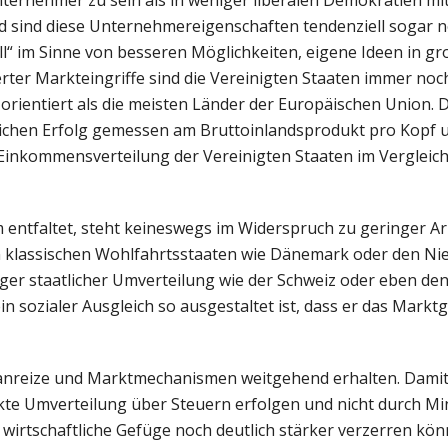
d sind diese Unternehmereigenschaften tendenziell sogar n
oll“ im Sinne von besseren Möglichkeiten, eigene Ideen in g
rter Markteingriffe sind die Vereinigten Staaten immer noch
 orientiert als die meisten Länder der Europäischen Union. D
lichen Erfolg gemessen am Bruttoinlandsprodukt pro Kopf 
Einkommensverteilung der Vereinigten Staaten im Vergleich
m entfaltet, steht keineswegs im Widerspruch zu geringer A
in klassischen Wohlfahrtsstaaten wie Dänemark oder den Ni
ger staatlicher Umverteilung wie der Schweiz oder eben de
ein sozialer Ausgleich so ausgestaltet ist, dass er das Mark
sanreize und Marktmechanismen weitgehend erhalten. Damit
irekte Umverteilung über Steuern erfolgen und nicht durch M
 wirtschaftliche Gefüge noch deutlich stärker verzerren kön