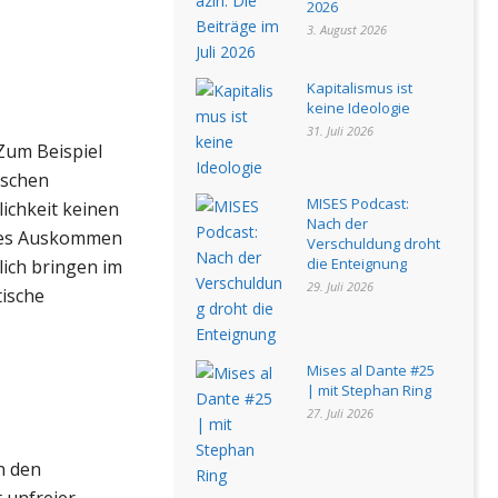
2026
3. August 2026
Kapitalismus ist
keine Ideologie
31. Juli 2026
Zum Beispiel
ischen
MISES Podcast:
ichkeit keinen
Nach der
sses Auskommen
Verschuldung droht
die Enteignung
lich bringen im
29. Juli 2026
tische
Mises al Dante #25
| mit Stephan Ring
27. Juli 2026
n den
t unfreier