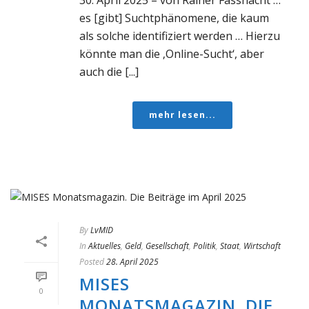
es [gibt] Suchtphänomene, die kaum
als solche identifiziert werden … Hierzu
könnte man die ‚Online-Sucht‘, aber
auch die [...]
mehr lesen...
By
LvMID
In
Aktuelles
,
Geld
,
Gesellschaft
,
Politik
,
Staat
,
Wirtschaft
Posted
28. April 2025
MISES
0
MONATSMAGAZIN. DIE