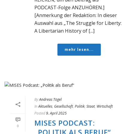
PODCAST-Folge ANZUHÖREN.]
[Anmerkung der Redaktion: In dieser
Auswahl aus „The Struggle for Liberty:
A Libertarian History of [...]
mehr lesen...
By
Andreas Tögel
In
Aktuelles
,
Gesellschaft
,
Politik
,
Staat
,
Wirtschaft
Posted
9. April 2025
MISES PODCAST:
0
„POLITIK ALS BERUF“