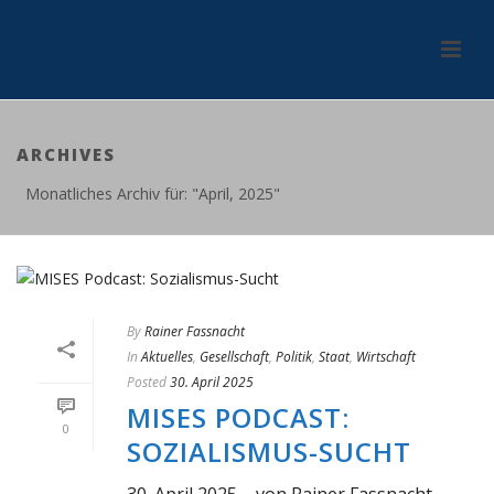
ARCHIVES
Monatliches Archiv für: "April, 2025"
By
Rainer Fassnacht
In
Aktuelles
,
Gesellschaft
,
Politik
,
Staat
,
Wirtschaft
Posted
30. April 2025
MISES PODCAST:
0
SOZIALISMUS-SUCHT
30. April 2025 – von Rainer Fassnacht …