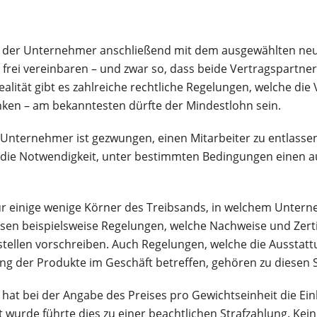
e der Unternehmer anschließend mit dem ausgewählten neu
frei vereinbaren – und zwar so, dass beide Vertragspartne
ealität gibt es zahlreiche rechtliche Regelungen, welche die 
nken – am bekanntesten dürfte der Mindestlohn sein.
nternehmer ist gezwungen, einen Mitarbeiter zu entlassen
ist die Notwendigkeit, unter bestimmten Bedingungen einen 
nur einige wenige Körner des Treibsands, in welchem Unter
sen beispielsweise Regelungen, welche Nachweise und Zerti
stellen vorschreiben. Auch Regelungen, welche die Ausstat
g der Produkte im Geschäft betreffen, gehören zu diesen S
t hat bei der Angabe des Preises pro Gewichtseinheit die E
t wurde führte dies zu einer beachtlichen Strafzahlung. Kei