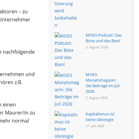
aktoren – zu
: Unternehmer
MISES Podcast: Das
Böse und das Biest
5. August 2026
ie nachfolgende
ernehmen und
MISES
Monatsmagazin:
ören z.B.
Die Beiträge im Juli
2026
3. August 2026
n einen
er Maurer/in zu
Kapitalismus ist
keine Ideologie
 mehr normal
31. Juli 2026