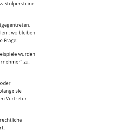
ss Stolpersteine
tgegentreten.
lem; wo bleiben
e Frage:
Beispiele wurden
ernehmer“ zu,
 oder
olange sie
en Vertreter
rechtliche
t.