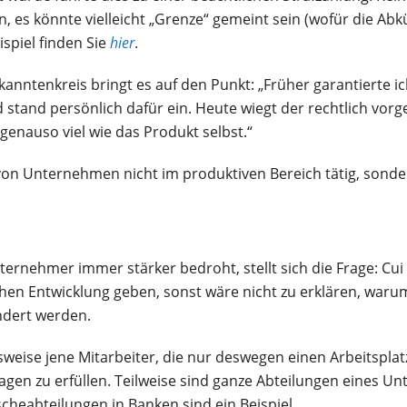
 es könnte vielleicht „Grenze“ gemeint sein (wofür die Abkü
spiel finden Sie
hier
.
nntenkreis bringt es auf den Punkt: „Früher garantierte 
 stand persönlich dafür ein. Heute wiegt der rechtlich vor
genauso viel wie das Produkt selbst.“
er von Unternehmen nicht im produktiven Bereich tätig, sond
ternehmer immer stärker bedroht, stellt sich die Frage: C
chen Entwicklung geben, sonst wäre nicht zu erklären, wa
ndert werden.
weise jene Mitarbeiter, die nur deswegen einen Arbeitsplat
uflagen zu erfüllen. Teilweise sind ganze Abteilungen eines 
cheabteilungen in Banken sind ein Beispiel.