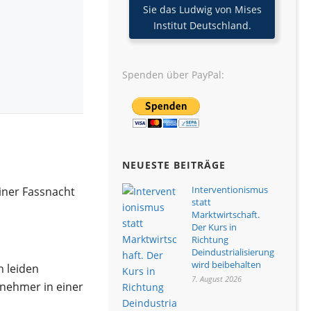
Sie das Ludwig von Mises
Institut Deutschland.
Spenden über PayPal:
NEUESTE BEITRÄGE
Interventionismus
iner Fassnacht
statt
Marktwirtschaft.
Der Kurs in
Richtung
Deindustrialisierung
wird beibehalten
 leiden
7. August 2026
rnehmer in einer