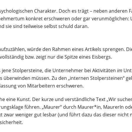
sychologischen Charakter. Doch es trägt – neben anderen F
ternehmertum konkret erschweren oder gar verunmöglichen
d sie sind teilweise selbst schuld daran.
d aufzuzählen, würde den Rahmen eines Artikels sprengen. D
llständig bzw. zeigt nur die Spitze eines Eisbergs.
 jene Stolpersteine, die Unternehmer bei Aktivitäten
im
Unt
überwinden müssen. Zu den „internen Stolpersteinen“ geh
lassung von Mitarbeitern erschweren.
he eine Kunst. Der kurze und verständliche Text „Wir suche
erungsklage führen. „Maurer“ durch Maurer*in, MaurerIn od
 zwar weniger gut lesbar (und führt dazu das dieser nicht
icherheit.