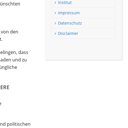
Institut
wünschten
Impressum
Datenschutz
 von den
Disclaimer
t.
elingen, dass
haden und zu
üngliche
DERE
e
nd politischen