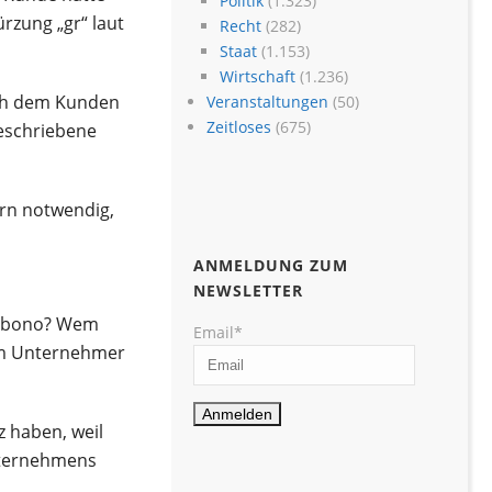
Politik
(1.323)
rzung „gr“ laut
Recht
(282)
Staat
(1.153)
Wirtschaft
(1.236)
ich dem Kunden
Veranstaltungen
(50)
Zeitloses
(675)
geschriebene
ern notwendig,
ANMELDUNG ZUM
NEWSLETTER
ui bono? Wem
Email*
rum Unternehmer
z haben, weil
Unternehmens