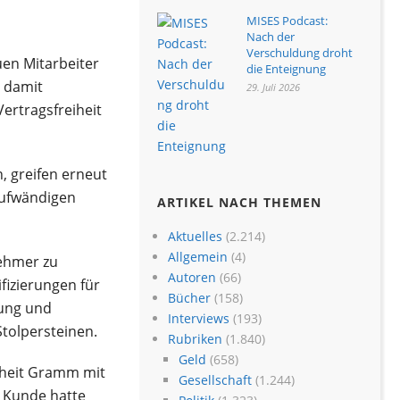
MISES Podcast:
Nach der
Verschuldung droht
en Mitarbeiter
die Enteignung
r damit
29. Juli 2026
Vertragsfreiheit
, greifen erneut
aufwändigen
ARTIKEL NACH THEMEN
Aktuelles
(2.214)
Allgemein
(4)
nehmer zu
Autoren
(66)
fizierungen für
Bücher
(158)
tung und
Interviews
(193)
tolpersteinen.
Rubriken
(1.840)
Geld
(658)
inheit Gramm mit
Gesellschaft
(1.244)
n Kunde hatte