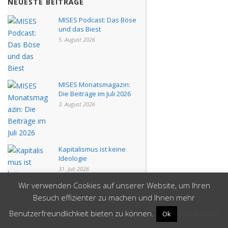
NEUESTE BEITRÄGE
MISES Podcast: Das Böse
und das Biest
5. August 2026
MISES Monatsmagazin:
Die Beiträge im Juli 2026
3. August 2026
Kapitalismus ist keine
Ideologie
31. Juli 2026
Wir verwenden Cookies auf unserer Website, um Ihren
Besuch effizienter zu machen und Ihnen mehr
MISES Podcast: Nach der
Verschuldung droht die
Benutzerfreundlichkeit bieten zu können.
Read More
Ok
Enteignung