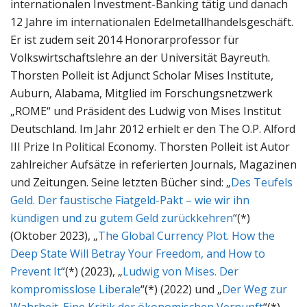
internationalen Investment-Banking tätig und danach
12 Jahre im internationalen Edelmetallhandelsgeschäft.
Er ist zudem seit 2014 Honorarprofessor für
Volkswirtschaftslehre an der Universität Bayreuth.
Thorsten Polleit ist Adjunct Scholar Mises Institute,
Auburn, Alabama, Mitglied im Forschungsnetzwerk
„ROME“ und Präsident des Ludwig von Mises Institut
Deutschland. Im Jahr 2012 erhielt er den The O.P. Alford
III Prize In Political Economy. Thorsten Polleit ist Autor
zahlreicher Aufsätze in referierten Journals, Magazinen
und Zeitungen. Seine letzten Bücher sind: „
Des Teufels
Geld. Der faustische Fiatgeld-Pakt – wie wir ihn
kündigen und zu gutem Geld zurückkehren
“(*)
(Oktober 2023), „
The Global Currency Plot. How the
Deep State Will Betray Your Freedom, and How to
Prevent It
“(*) (2023), „
Ludwig von Mises. Der
kompromisslose Liberale
“(*) (2022) und „
Der Weg zur
Wahrheit. Eine Kritik der ökonomischen Vernunft
“(*)