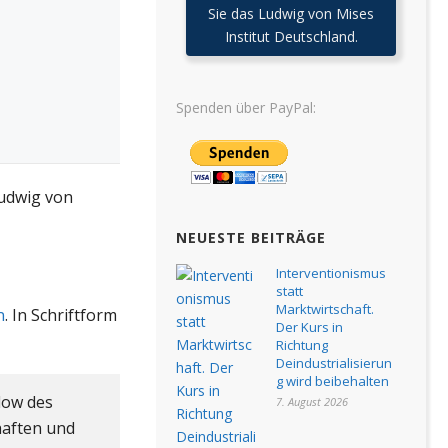
Sie das Ludwig von Mises
Institut Deutschland.
Spenden über PayPal:
Ludwig von
NEUESTE BEITRÄGE
Interventionismus
statt
Marktwirtschaft.
n
. In Schriftform
Der Kurs in
Richtung
Deindustrialisierun
g wird beibehalten
low des
7. August 2026
haften und