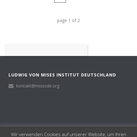
page
1
of
2
LUDWIG VON MISES INSTITUT DEUTSCHLAND
kontakt@misesde.org
© Ludwig von Mises Institut Deutschland 2024
Wir verwenden Cookies auf unserer Website, um Ihren
Institut