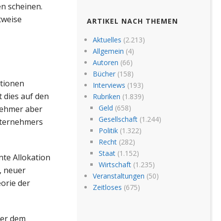
n scheinen.
tweise
ARTIKEL NACH THEMEN
Aktuelles
(2.213)
Allgemein
(4)
Autoren
(66)
Bücher
(158)
ktionen
Interviews
(193)
 dies auf den
Rubriken
(1.839)
Geld
(658)
nehmer aber
Gesellschaft
(1.244)
Unternehmers
Politik
(1.322)
Recht
(282)
Staat
(1.152)
nte Allokation
Wirtschaft
(1.235)
, neuer
Veranstaltungen
(50)
orie der
Zeitloses
(675)
der dem