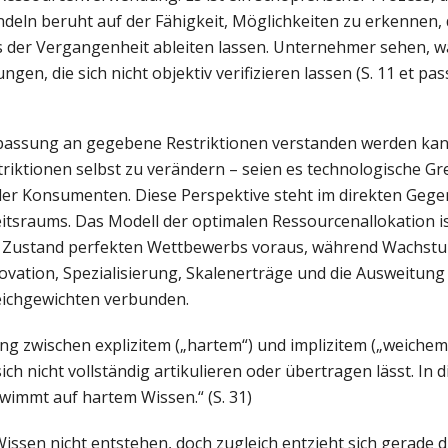
eln beruht auf der Fähigkeit, Möglichkeiten zu erkennen, 
aus der Vergangenheit ableiten lassen. Unternehmer sehen, 
n, die sich nicht objektiv verifizieren lassen (S. 11 et pas
 Anpassung an gegebene Restriktionen verstanden werden kan
triktionen selbst zu verändern – seien es technologische Gr
er Konsumenten. Diese Perspektive steht im direkten Gege
tsraums. Das Modell der optimalen Ressourcenallokation is
inen Zustand perfekten Wettbewerbs voraus, während Wachst
ovation, Spezialisierung, Skalenerträge und die Ausweitun
eichgewichten verbunden.
g zwischen explizitem („hartem“) und implizitem („weichem
h nicht vollständig artikulieren oder übertragen lässt. In 
immt auf hartem Wissen.“ (S. 31)
issen nicht entstehen, doch zugleich entzieht sich gerade di