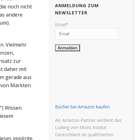
ANMELDUNG ZUM
die noch nicht
NEWSLETTER
was andere
sim).
Email*
n. Vielmehr
enzen,
nsatz zur
t daher mit
um gerade aus
g von Märkten.
Bücher bei Amazon kaufen
“) Wissen.
diesem
Als Amazon-Partner verdient das
Ludwig von Mises Institut
Deutschland an qualifizierten
eses implizite