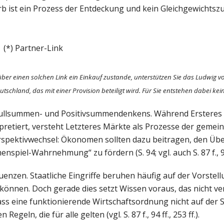
b ist ein Prozess der Entdeckung und kein Gleichgewichtszu
(*) Partner-Link
über einen solchen Link ein Einkauf zustande, unterstützen Sie das Ludwig vo
utschland, das mit einer Provision beteiligt wird. Für Sie entstehen dabei ke
Nullsummen- und Positivsummendenkens. Während Ersteres
erpretiert, versteht Letzteres Märkte als Prozesse der geme
spektivwechsel: Ökonomen sollten dazu beitragen, den Üb
iel-Wahrnehmung“ zu fördern (S. 94; vgl. auch S. 87 f., 9
quenzen. Staatliche Eingriffe beruhen häufig auf der Vorstell
önnen. Doch gerade dies setzt Wissen voraus, das nicht ver
ass eine funktionierende Wirtschaftsordnung nicht auf der
ln, die für alle gelten (vgl. S. 87 f., 94 ff., 253 ff.).