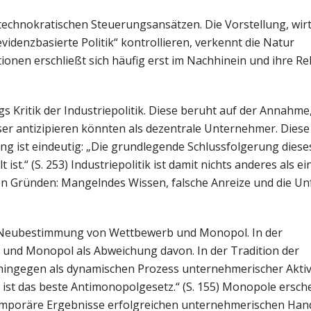
technokratischen Steuerungsansätzen. Die Vorstellung, wirt
idenzbasierte Politik“ kontrollieren, verkennt die Natur
ionen erschließt sich häufig erst im Nachhinein und ihre R
 Kritik der Industriepolitik. Diese beruht auf der Annahme
esser antizipieren könnten als dezentrale Unternehmer. Die
ng ist eindeutig: „Die grundlegende Schlussfolgerung dieses
t ist.“ (S. 253) Industriepolitik ist damit nichts anderes als 
ben Gründen: Mangelndes Wissen, falsche Anreize und die Un
der Neubestimmung von Wettbewerb und Monopol. In der
und Monopol als Abweichung davon. In der Tradition der
ingegen als dynamischen Prozess unternehmerischer Aktivi
 ist das beste Antimonopolgesetz.“ (S. 155) Monopole ersch
emporäre Ergebnisse erfolgreichen unternehmerischen Hand