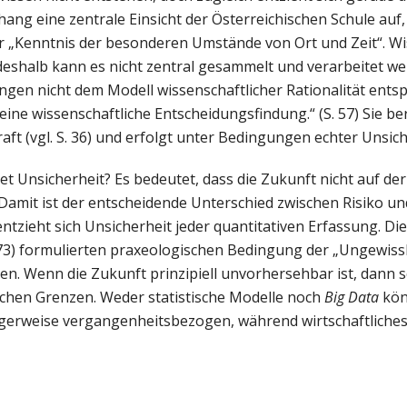
hang eine zentrale Einsicht der Österreichischen Schule auf
r „Kenntnis der besonderen Umstände von Ort und Zeit“. Wi
 deshalb kann es nicht zentral gesammelt und verarbeitet w
ungen nicht dem Modell wissenschaftlicher Rationalität ents
ne wissenschaftliche Entscheidungsfindung.“ (S. 57) Sie be
raft (vgl. S. 36) und erfolgt unter Bedingungen echter Unsich
et Unsicherheit? Es bedeutet, dass die Zukunft nicht auf de
Damit ist der entscheidende Unterschied zwischen Risiko un
ntzieht sich Unsicherheit jeder quantitativen Erfassung. Die
973) formulierten praxeologischen Bedingung der „Ungewiss
. Wenn die Zukunft prinzipiell unvorhersehbar ist, dann sc
chen Grenzen. Weder statistische Modelle noch
Big Data
kön
igerweise vergangenheitsbezogen, während wirtschaftliche