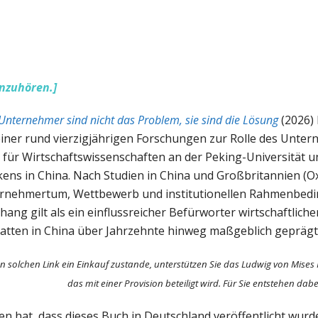
nzuhören.]
Unternehmer sind nicht das Problem, sie sind die Lösung
(2026) 
iner rund vierzigjährigen Forschungen zur Rolle des Unte
 für Wirtschaftswissenschaften an der Peking-Universität u
ns in China. Nach Studien in China und Großbritannien (Ox
nternehmertum, Wettbewerb und institutionellen Rahmenbed
 gilt als ein einflussreicher Befürworter wirtschaftliche
ebatten in China über Jahrzehnte hinweg maßgeblich geprägt
n solchen Link ein Einkauf zustande, unterstützen Sie das Ludwig von Mises 
das mit einer Provision beteiligt wird. Für Sie entstehen dab
n hat, dass dieses Buch in Deutschland veröffentlicht wurd