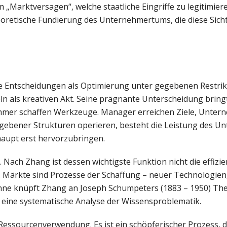
Marktversagen“, welche staatliche Eingriffe zu legitimiere
heoretische Fundierung des Unternehmertums, die diese Sich
ie Entscheidungen als Optimierung unter gegebenen Restri
n als kreativen Akt. Seine prägnante Unterscheidung bringt
mer schaffen Werkzeuge. Manager erreichen Ziele, Unter
gegebener Strukturen operieren, besteht die Leistung des 
haupt erst hervorzubringen.
 Nach Zhang ist dessen wichtigste Funktion nicht die effizie
Märkte sind Prozesse der Schaffung – neuer Technologien
nne knüpft Zhang an Joseph Schumpeters (1883 – 1950) The
m eine systematische Analyse der Wissensproblematik.
 Ressourcenverwendung. Es ist ein schöpferischer Prozess, 