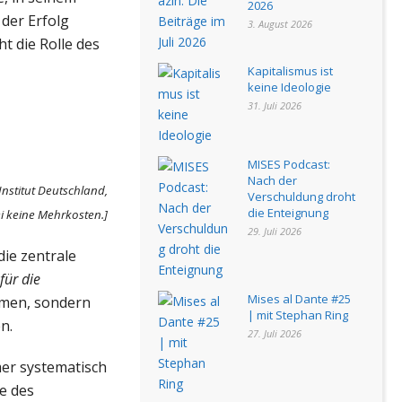
2026
 der Erfolg
3. August 2026
t die Rolle des
Kapitalismus ist
keine Ideologie
31. Juli 2026
MISES Podcast:
Nach der
Institut Deutschland,
Verschuldung droht
die Enteignung
ei keine Mehrkosten.]
29. Juli 2026
die zentrale
ür die
Mises al Dante #25
nomen, sondern
| mit Stephan Ring
n.
27. Juli 2026
mer systematisch
e des