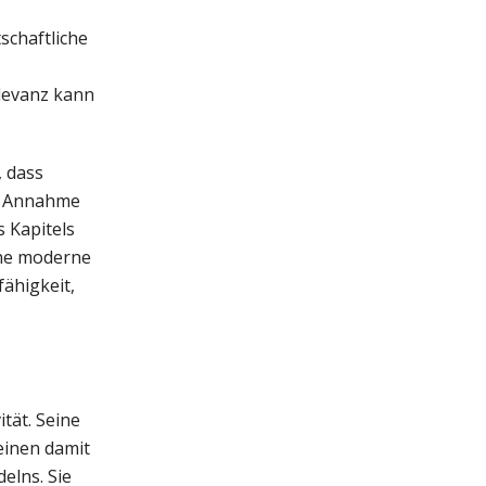
schaftliche
elevanz kann
, dass
se Annahme
 Kapitels
eine moderne
fähigkeit,
tät. Seine
einen damit
elns. Sie