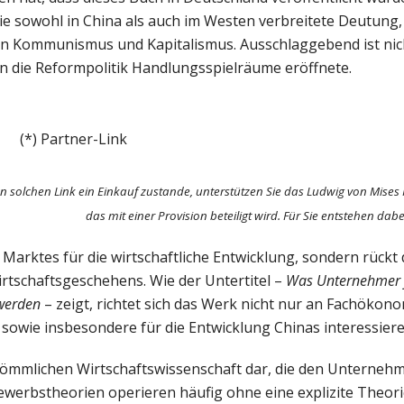
ie sowohl in China als auch im Westen verbreitete Deutung,
en Kommunismus und Kapitalismus. Ausschlaggebend ist nich
 die Reformpolitik Handlungsspielräume eröffnete.
(*) Partner-Link
n solchen Link ein Einkauf zustande, unterstützen Sie das Ludwig von Mises 
das mit einer Provision beteiligt wird. Für Sie entstehen dab
Marktes für die wirtschaftliche Entwicklung, sondern rückt 
rtschaftsgeschehens. Wie der Untertitel –
Was Unternehmer f
 werden
– zeigt, richtet sich das Werk nicht nur an Fachöko
aft sowie insbesondere für die Entwicklung Chinas interessiere
kömmlichen Wirtschaftswissenschaft dar, die den Unterneh
ewerbstheorien operieren häufig ohne eine explizite Theori