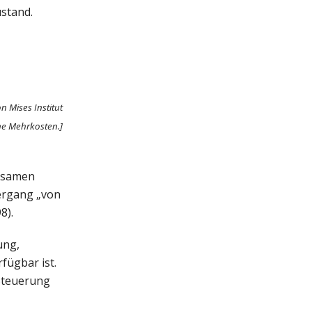
stand.
n Mises Institut
ine Mehrkosten.]
insamen
ergang „von
8).
ung,
fügbar ist.
 Steuerung