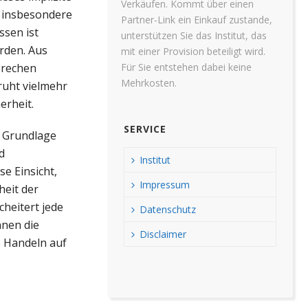
Verkäufen. Kommt über einen
, insbesondere
Partner-Link ein Einkauf zustande,
ssen ist
unterstützen Sie das Institut, das
erden. Aus
mit einer Provision beteiligt wird.
Für Sie entstehen dabei keine
prechen
Mehrkosten.
ruht vielmehr
erheit.
SERVICE
r Grundlage
d
Institut
se Einsicht,
Impressum
heit der
heitert jede
Datenschutz
nen die
Disclaimer
s Handeln auf