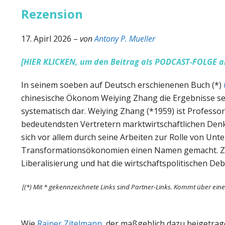
Rezension
17. Apirl 2026 –
von
Antony P. Mueller
[HIER KLICKEN, um den Beitrag als PODCAST-FOLGE a
In seinem soeben auf Deutsch erschienenen Buch (*)
chinesische Ökonom Weiying Zhang die Ergebnisse se
systematisch dar. Weiying Zhang (*1959) ist Professor
bedeutendsten Vertretern marktwirtschaftlichen Denke
sich vor allem durch seine Arbeiten zur Rolle von U
Transformationsökonomien einen Namen gemacht. Zhang
Liberalisierung und hat die wirtschaftspolitischen D
[(*) Mit * gekennzeichnete Links sind Partner-Links. Kommt über eine
Wie
Rainer Zitelmann
, der maßgeblich dazu beigetrage