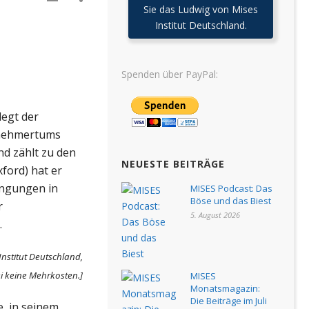
Sie das Ludwig von Mises
Institut Deutschland.
Spenden über PayPal:
legt der
rnehmertums
nd zählt zu den
NEUESTE BEITRÄGE
ford) hat er
ingungen in
MISES Podcast: Das
Böse und das Biest
r
5. August 2026
.
Institut Deutschland,
ei keine Mehrkosten.]
MISES
Monatsmagazin:
Die Beiträge im Juli
e, in seinem