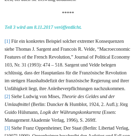
*****
Teil 3 wird am 8.11.2017 veröffentlicht.
[1]
Für ein konkretes Beispiel solcher extremer Konsequenzen
siehe Thomas J. Sargent and Francois R. Velde, “Macroeconomic
Features of the French Revolution,” Journal of Political Economy
103, Nr. 31 (1993): 474 – 518. Sargent und Velde belegen
schlüssig, dass der Hauptanlass für die Französische Revolution
im stetigen Haushaltsdefizit der französische Regierung und ihrer
Unfähigkeit liegt, ihre Anleiheverpflichtungen nachzukommen.
[2]
Siehe Ludwig von Mises,
Theorie des Geldes und der
Umlaufmittel
(Berlin: Duncker & Humblot, 1924, 2. Aufl.); Jörg
Guido Hülsmann,
Logik der Währungskonkurrenz
(Essen:
Management Akademie Verlag, 1996), S. 269ff.
[3]
Siehe Franz Oppenheimer, Der Staat (Berlin: Libertad Verlag,
[1907] 1990). Oppenheimer beschreibt den Aufstieg und Fall von