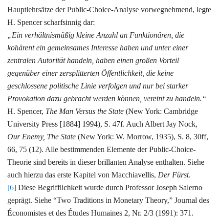
Hauptlehrsätze der Public-Choice-Analyse vorwegnehmend, legte
H. Spencer scharfsinnig dar:
„Ein verhältnismäßig kleine Anzahl an Funktionären, die
kohärent ein gemeinsames Interesse haben und unter einer
zentralen Autorität handeln, haben einen großen Vorteil
gegenüber einer zersplitterten Öffentlichkeit, die keine
geschlossene politische Linie verfolgen und nur bei starker
Provokation dazu gebracht werden können, vereint zu handeln.“
H. Spencer,
The Man Versus the State
(New York: Cambridge
University Press [1884] 1994), S. 47f. Auch Albert Jay Nock,
Our Enemy, The State
(New York: W. Morrow, 1935), S. 8, 30ff,
66, 75 (12). Alle bestimmenden Elemente der Public-Choice-
Theorie sind bereits in dieser brillanten Analyse enthalten. Siehe
auch hierzu das erste Kapitel von Macchiavellis,
Der Fürst
.
[6]
Diese Begrifflichkeit wurde durch Professor Joseph Salerno
geprägt. Siehe “Two Traditions in Monetary Theory,” Journal des
Économistes et des Études Humaines 2, Nr. 2/3 (1991): 371.