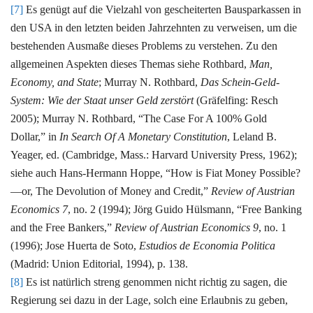
[7]
Es genügt auf die Vielzahl von gescheiterten Bausparkassen in
den USA in den letzten beiden Jahrzehnten zu verweisen, um die
bestehenden Ausmaße dieses Problems zu verstehen. Zu den
allgemeinen Aspekten dieses Themas siehe Rothbard,
Man,
Economy, and State
; Murray N. Rothbard,
Das Schein-Geld-
System: Wie der Staat unser Geld zerstört
(Gräfelfing: Resch
2005); Murray N. Rothbard, “The Case For A 100% Gold
Dollar,” in
In Search Of A Monetary Constitution
, Leland B.
Yeager, ed. (Cambridge, Mass.: Harvard University Press, 1962);
siehe auch Hans-Hermann Hoppe, “How is Fiat Money Possible?
—or, The Devolution of Money and Credit,”
Review of Austrian
Economics 7
, no. 2 (1994); Jörg Guido Hülsmann, “Free Banking
and the Free Bankers,”
Review of Austrian Economics 9
, no. 1
(1996); Jose Huerta de Soto,
Estudios de Economia Politica
(Madrid: Union Editorial, 1994), p. 138.
[8]
Es ist natürlich streng genommen nicht richtig zu sagen, die
Regierung sei dazu in der Lage, solch eine Erlaubnis zu geben,