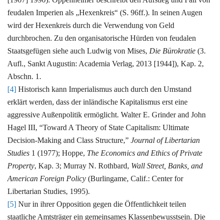
feudalen Imperien als „Hexenkreis“ (S. 96ff.). In seinen Augen
wird der Hexenkreis durch die Verwendung von Geld
durchbrochen. Zu den organisatorische Hürden von feudalen
Staatsgefügen siehe auch Ludwig von Mises,
Die Bürokratie
(3.
Aufl., Sankt Augustin: Academia Verlag, 2013 [1944]), Kap. 2,
Abschn. 1.
[4]
Historisch kann Imperialismus auch durch den Umstand
erklärt werden, dass der inländische Kapitalismus erst eine
aggressive Außenpolitik ermöglicht. Walter E. Grinder and John
Hagel III, “Toward A Theory of State Capitalism: Ultimate
Decision-Making and Class Structure,”
Journal of Libertarian
Studies
1 (1977); Hoppe,
The Economics and Ethics of Private
Property
, Kap. 3; Murray N. Rothbard,
Wall Street, Banks, and
American Foreign Policy
(Burlingame, Calif.: Center for
Libertarian Studies, 1995).
[5]
Nur in ihrer Opposition gegen die Öffentlichkeit teilen
staatliche Amtsträger ein gemeinsames Klassenbewusstsein. Die