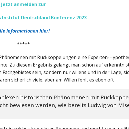
Jetzt anmelden zur
 Institut Deutschland Konferenz 2023
lle Informationen hier!
*****
n Phänomenen mit Rückkoppelungen eine Experten-Hypothese
nnte. Zu diesem Ergebnis gelangt man schon auf erkenntni
Fachgebietes sein, sondern nur willens und in der Lage, si
en sicherlich viele, aber am Willen fehlt es eben oft.
omplexen historischen Phänomenen mit Rückkoppe
icht bewiesen werden, wie bereits Ludwig von Mis
end ein solches komplexes Phänomen und möchte man politi