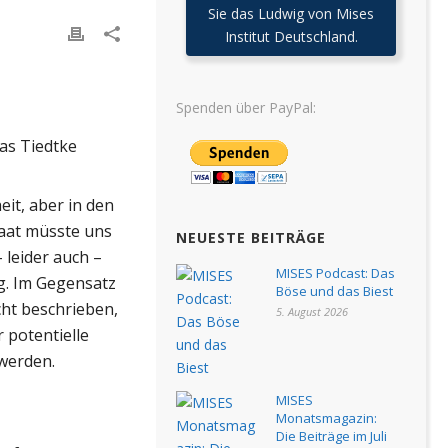
Sie das Ludwig von Mises
Institut Deutschland.
Spenden über PayPal:
as Tiedtke
eit, aber in den
taat müsste uns
NEUESTE BEITRÄGE
leider auch –
MISES Podcast: Das
g. Im Gegensatz
Böse und das Biest
ht beschrieben,
5. August 2026
 potentielle
werden.
MISES
Monatsmagazin:
Die Beiträge im Juli