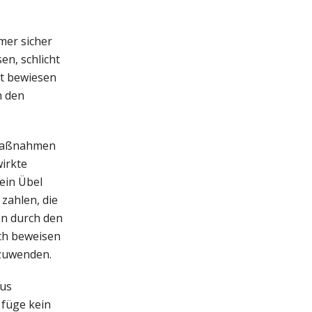
mer sicher
en, schlicht
ht bewiesen
m den
gsmaßnahmen
irkte
ein Übel
 zahlen, die
en durch den
ich beweisen
bzuwenden.
aus
 füge kein