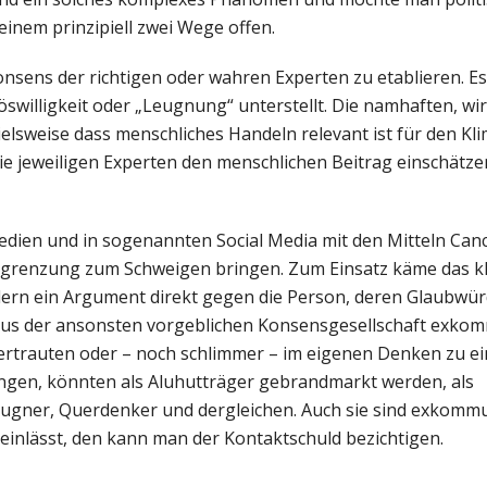
einem prinzipiell zwei Wege offen.
nsens der richtigen oder wahren Experten zu etablieren. Es
swilligkeit oder „Leugnung“ unterstellt. Die namhaften, wir
lsweise dass menschliches Handeln relevant ist für den Kl
ie jeweiligen Experten den menschlichen Beitrag einschätzen
dien und in sogenannten Social Media mit den Mitteln Canc
sgrenzung zum Schweigen bringen. Zum Einsatz käme das kl
rn ein Argument direkt gegen die Person, deren Glaubwürd
 aus der ansonsten vorgeblichen Konsensgesellschaft exkom
ertrauten oder – noch schlimmer – im eigenen Denken zu e
ngen, könnten als Aluhutträger gebrandmarkt werden, als
ugner, Querdenker und dergleichen. Auch sie sind exkommu
 einlässt, den kann man der Kontaktschuld bezichtigen.