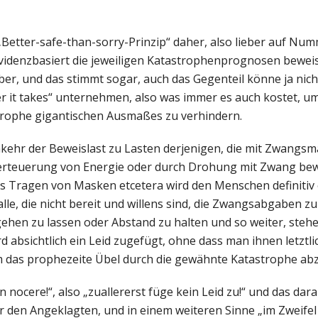
Better-safe-than-sorry-Prinzip“ daher, also lieber auf Num
evidenzbasiert die jeweiligen Katastrophenprognosen beweis
 aber, und das stimmt sogar, auch das Gegenteil könne ja nic
ver it takes“ unternehmen, also was immer es auch kostet, u
rophe gigantischen Ausmaßes zu verhindern.
Umkehr der Beweislast zu Lasten derjenigen, die mit Zwan
erteuerung von Energie oder durch Drohung mit Zwang bew
s Tragen von Masken etcetera wird den Menschen definitiv 
alle, die nicht bereit und willens sind, die Zwangsabgaben zu
hen zu lassen oder Abstand zu halten und so weiter, steh
d absichtlich ein Leid zugefügt, ohne dass man ihnen letztl
m das prophezeite Übel durch die gewähnte Katastrophe a
ocere!“, also „zuallererst füge kein Leid zu!“ und das dar
für den Angeklagten, und in einem weiteren Sinne „im Zweifel