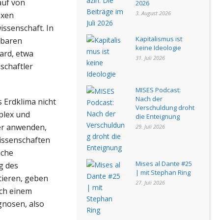
auf von
2026
3. August 2026
exen
ssenschaft. In
Kapitalismus ist
rbaren
keine Ideologie
ard, etwa
31. Juli 2026
schaftler
MISES Podcast:
Nach der
 Erdklima nicht
Verschuldung droht
plex und
die Enteignung
ier anwenden,
29. Juli 2026
issenschaften
iche
Mises al Dante #25
g des
| mit Stephan Ring
tieren, geben
27. Juli 2026
ach einem
gnosen, also