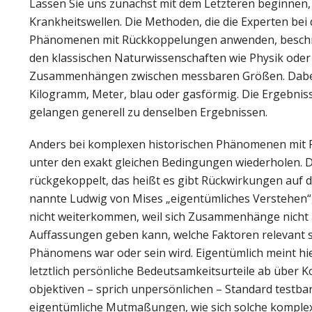
Lassen Sie uns zunächst mit dem Letzteren beginnen
Krankheitswellen. Die Methoden, die die Experten bei
Phänomenen mit Rückkoppelungen anwenden, beschränke
den klassischen Naturwissenschaften wie Physik ode
Zusammenhängen zwischen messbaren Größen. Dabei h
Kilogramm, Meter, blau oder gasförmig. Die Ergebniss
gelangen generell zu denselben Ergebnissen.
Anders bei komplexen historischen Phänomenen mit R
unter den exakt gleichen Bedingungen wiederholen
rückgekoppelt, das heißt es gibt Rückwirkungen auf 
nannte Ludwig von Mises „eigentümliches Verstehen“,
nicht weiterkommen, weil sich Zusammenhänge nicht is
Auffassungen geben kann, welche Faktoren relevant 
Phänomens war oder sein wird. Eigentümlich meint hier
letztlich persönliche Bedeutsamkeitsurteile ab über 
objektiven – sprich unpersönlichen – Standard testba
eigentümliche Mutmaßungen, wie sich solche komple