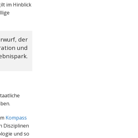
lt im Hinblick
llige
orwurf, der
eration und
ebnispark.
taatliche
aben.
dem
Kompass
n Disziplinen
ologie und so