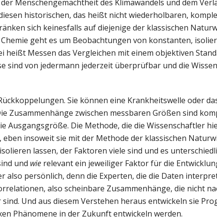
, der Menschengemachtheit des Klimawandels und dem Verl
 diesen historischen, das heißt nicht wiederholbaren, kompl
n sich keinesfalls auf diejenige der klassischen Naturwi
r Chemie geht es um Beobachtungen von konstanten, isolie
eißt Messen das Vergleichen mit einem objektiven Stand
e sind von jedermann jederzeit überprüfbar und die Wissen
ückkoppelungen. Sie können eine Krankheitswelle oder das
. Die Zusammenhänge zwischen messbaren Größen sind kom
die Ausgangsgröße. Die Methode, die die Wissenschaftler h
 eben insoweit sie mit der Methode der klassischen Naturw
olieren lassen, der Faktoren viele sind und es unterschiedl
sind und
wie
relevant ein jeweiliger Faktor für die Entwicklun
 also persönlich, denn die Experten, die die Daten interpre
Korrelationen, also scheinbare Zusammenhänge, die nicht n
r sind. Und aus diesem Verstehen heraus entwickeln sie Pro
xen Phänomene in der Zukunft entwickeln werden.