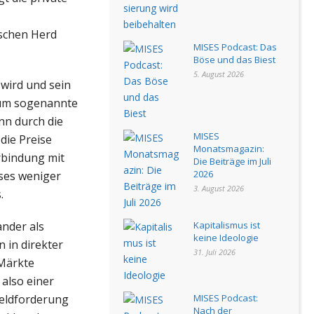
schen Herd
MISES Podcast: Das
Böse und das Biest
5. August 2026
wird und sein
h um sogenannte
nn durch die
MISES
die Preise
Monatsmagazin:
rbindung mit
Die Beiträge im Juli
2026
sses weniger
3. August 2026
.
nder als
Kapitalismus ist
keine Ideologie
 in direkter
31. Juli 2026
 Märkte
also einer
Geldforderung
MISES Podcast:
Nach der