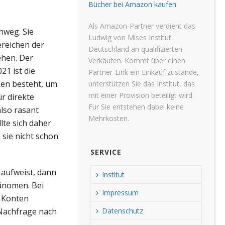
Bücher bei Amazon kaufen
Als Amazon-Partner verdient das
nweg. Sie
Ludwig von Mises Institut
ereichen der
Deutschland an qualifizierten
ehen. Der
Verkäufen. Kommt über einen
1 ist die
Partner-Link ein Einkauf zustande,
ken besteht, um
unterstützen Sie das Institut, das
mit einer Provision beteiligt wird.
r direkte
Für Sie entstehen dabei keine
also rasant
Mehrkosten.
lte sich daher
sie nicht schon
SERVICE
aufweist, dann
Institut
änomen. Bei
Impressum
f Konten
Datenschutz
 Nachfrage nach