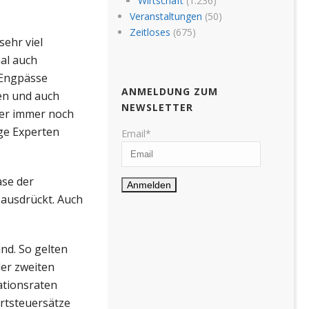
Wirtschaft
(1.236)
Veranstaltungen
(50)
Zeitloses
(675)
ehr viel
al auch
 Engpässe
ANMELDUNG ZUM
gen und auch
NEWSLETTER
ber immer noch
ige Experten
Email*
ase der
 ausdrückt. Auch
nd. So gelten
der zweiten
ationsraten
ertsteuersätze