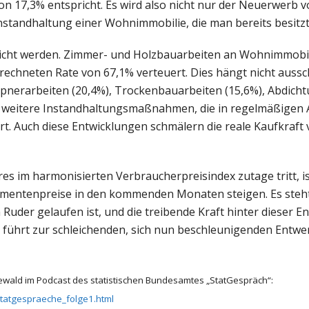
on 17,3% entspricht. Es wird also nicht nur der Neuerwerb 
standhaltung einer Wohnimmobilie, die man bereits besitzt
tlicht werden. Zimmer- und Holzbauarbeiten an Wohnimmobi
rechneten Rate von 67,1% verteuert. Dies hängt nicht aussch
nerarbeiten (20,4%), Trockenbauarbeiten (15,6%), Abdich
iele weitere Instandhaltungsmaßnahmen, die in regelmäßigen
t. Auch diese Entwicklungen schmälern die reale Kaufkraft v
hres im harmonisierten Verbraucherpreisindex zutage tritt, is
nsumentenpreise in den kommenden Monaten steigen. Es steht 
m Ruder gelaufen ist, und die treibende Kraft hinter dieser En
führt zur schleichenden, sich nun beschleunigenden Entwe
ewald im Podcast des statistischen Bundesamtes „StatGespräch“:
tatgespraeche_folge1.html