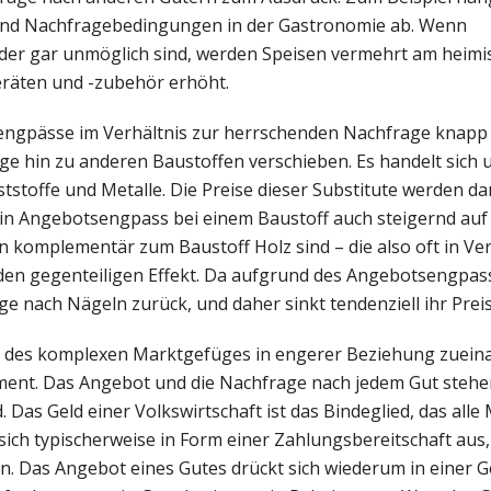
nd Nachfragebedingungen in der Gastronomie ab. Wenn
der gar unmöglich sind, werden Speisen vermehrt am heimi
eräten und -zubehör erhöht.
ngpässe im Verhältnis zur herrschenden Nachfrage knapp 
age hin zu anderen Baustoffen verschieben. Es handelt sic
ststoffe und Metalle. Die Preise dieser Substitute werden da
ein Angebotsengpass bei einem Baustoff auch steigernd auf 
n komplementär zum Baustoff Holz sind – die also oft in Ve
 den gegenteiligen Effekt. Da aufgrund des Angebotsengpa
e nach Nägeln zurück, und daher sinkt tendenziell ihr Preis
 des komplexen Marktgefüges in engerer Beziehung zueina
ment. Das Angebot und die Nachfrage nach jedem Gut stehen
as Geld einer Volkswirtschaft ist das Bindeglied, das alle
ch typischerweise in Form einer Zahlungsbereitschaft aus, 
en. Das Angebot eines Gutes drückt sich wiederum in einer 