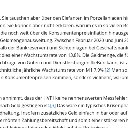
 Sie täuschen aber über den Elefanten im Porzellanladen hi
en. Sie können aber nicht erklären, warum es in so vielen B
t, die noch weit über die Konsumentenpreisinflation hinausg
e Geldmengenausweitung. Zwischen Februar 2020 und Juni 202
halb der Bankreserven) und Sichteinlagen bei Geschäftsban
t dies einer Wachstumsrate von 13,8%. Die Geldmenge, die fü
chfrage von Gütern und Dienstleistungen fließen kann, ist 
schnittliche jährliche Wachstumsrate von M1 7,9%.
[2]
Man sol
 den Konsumentenpreisen kommen, sondern vielmehr, warum 
 annimmt, dass der HVPI keine nennenswerten Messfehler 
nach Geld gestiegen ist.
[3]
Das wäre ein typisches Krisenph
haltung. Insofern zusätzliches Geld einfach in bar oder au
ner erhöhten Zahlungsbereitschaft und somit einer stärkeren
erst keinen steigernden Effekt auf das Preisniveau.