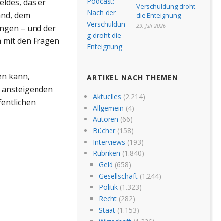
eldes, das er
Verschuldung droht
and, dem
die Enteignung
29. Juli 2026
ungen – und der
h mit den Fragen
en kann,
ARTIKEL NACH THEMEN
n ansteigenden
Aktuelles
(2.214)
fentlichen
Allgemein
(4)
Autoren
(66)
Bücher
(158)
Interviews
(193)
Rubriken
(1.840)
Geld
(658)
Gesellschaft
(1.244)
Politik
(1.323)
Recht
(282)
Staat
(1.153)