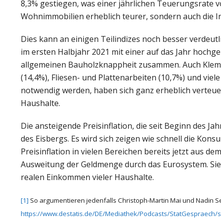
8,3% gestiegen, was einer jährlichen Teuerungsrate v
Wohnimmobilien erheblich teurer, sondern auch die In
Dies kann an einigen Teilindizes noch besser verdeu
im ersten Halbjahr 2021 mit einer auf das Jahr hochge
allgemeinen Bauholzknappheit zusammen. Auch Klemp
(14,4%), Fliesen- und Plattenarbeiten (10,7%) und v
notwendig werden, haben sich ganz erheblich verteuer
Haushalte.
Die ansteigende Preisinflation, die seit Beginn des Ja
des Eisbergs. Es wird sich zeigen wie schnell die Ko
Preisinflation in vielen Bereichen bereits jetzt aus de
Ausweitung der Geldmenge durch das Eurosystem. Sie 
realen Einkommen vieler Haushalte.
[1]
So argumentieren jedenfalls Christoph-Martin Mai und Nadin S
https://www.destatis.de/DE/Mediathek/Podcasts/StatGespraech/s