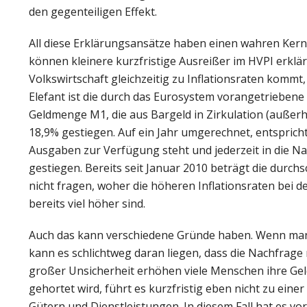
den gegenteiligen Effekt.
All diese Erklärungsansätze haben einen wahren Kern.
können kleinere kurzfristige Ausreißer im HVPI erklär
Volkswirtschaft gleichzeitig zu Inflationsraten komm
Elefant ist die durch das Eurosystem vorangetrieben
Geldmenge M1, die aus Bargeld in Zirkulation (außer
18,9% gestiegen. Auf ein Jahr umgerechnet, entsprich
Ausgaben zur Verfügung steht und jederzeit in die Na
gestiegen. Bereits seit Januar 2010 beträgt die durch
nicht fragen, woher die höheren Inflationsraten bei
bereits viel höher sind.
Auch das kann verschiedene Gründe haben. Wenn man
kann es schlichtweg daran liegen, dass die Nachfrage 
großer Unsicherheit erhöhen viele Menschen ihre Geld
gehortet wird, führt es kurzfristig eben nicht zu ei
Gütern und Dienstleistungen. In diesem Fall hat es vor