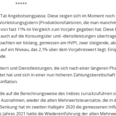
*****
 Tat Angebotsengpässe. Diese zeigen sich im Moment noch s
i Vorleistungsgütern (Produktionsfaktoren, die man manchm
 von fast 11% im Vergleich zum Vorjahr gegeben hat. Diese
ich auch auf die Konsumgüter und -dienstleistungen übertra
achten wir bislang, gemessen am HVPI, zwar steigende, a
PI auf ein Niveau, das 2,1% über dem Vorjahreswert liegt. Ein
nde.
tern und Dienstleistungen, die sich nach einer längeren Ph
et hat und sich in einer nun höheren Zahlungsbereitschaft
inflation.
die auf die Berechnungsweise des Indizes zurückzuführen si
n Ausnahmen, wieder die alten Mehrwertsteuersätze, die in 
 Senkung hat im zweiten Halbjahr 2020 die gemessenen Infl
es Jahres 2021 hatte die Wiedereinführung der alten Mehrw