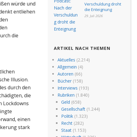
heißen würde und
Verschuldung droht
die Enteignung
denkt entliehen
29. Juli 2026
 den
 den
urch die
ARTIKEL NACH THEMEN
Aktuelles
(2.214)
Allgemein
(4)
tlichen
Autoren
(66)
che Illusion.
Bücher
(158)
 des durch den
Interviews
(193)
hädigten, die
Rubriken
(1.840)
Geld
(658)
en Lockdowns
Gesellschaft
(1.244)
ingte
Politik
(1.323)
orwand, einen
Recht
(282)
lkerung stark
Staat
(1.153)