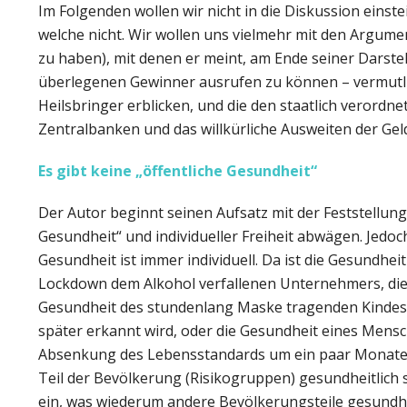
Im Folgenden wollen wir nicht in die Diskussion einst
welche nicht. Wir wollen uns vielmehr mit den Argume
zu haben), mit denen er meint, am Ende seiner Darst
überlegenen Gewinner ausrufen zu können – vermutlich
Heilsbringer erblicken, und die den staatlich verordn
Zentralbanken und das willkürliche Ausweiten der Ge
Es gibt keine „öffentliche Gesundheit“
Der Autor beginnt seinen Aufsatz mit der Feststellun
Gesundheit“ und individueller Freiheit abwägen. Jedoch 
Gesundheit ist immer individuell. Da ist die Gesundhe
Lockdown dem Alkohol verfallenen Unternehmers, die
Gesundheit des stundenlang Maske tragenden Kindes
später erkannt wird, oder die Gesundheit eines Men
Absenkung des Lebensstandards um ein paar Monate r
Teil der Bevölkerung (Risikogruppen) gesundheitlich s
ein, was wiederum andere Bevölkerungsteile gesundhei