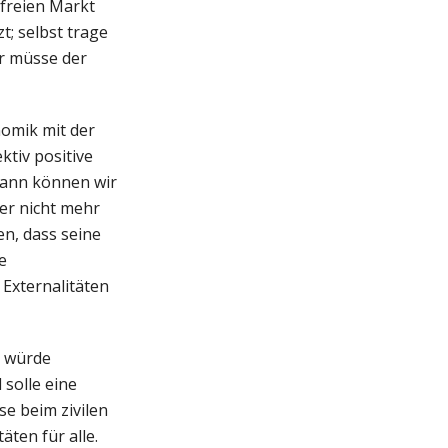
 freien Markt
; selbst trage
er müsse der
nomik mit der
tiv positive
dann können wir
er nicht mehr
n, dass seine
e
Externalitäten
r würde
solle eine
se beim zivilen
ten für alle.