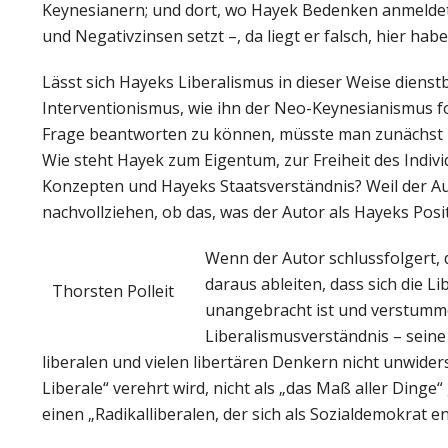
Keynesianern; und dort, wo Hayek Bedenken anmeldet –
und Negativzinsen setzt –, da liegt er falsch, hier ha
Lässt sich Hayeks Liberalismus in dieser Weise dien
Interventionismus, wie ihn der Neo-Keynesianismus fo
Frage beantworten zu können, müsste man zunächst Hay
Wie steht Hayek zum Eigentum, zur Freiheit des Indiv
Konzepten und Hayeks Staatsverständnis? Weil der Aut
nachvollziehen, ob das, was der Autor als Hayeks Posit
Wenn der Autor schlussfolgert, 
daraus ableiten, dass sich die L
Thorsten Polleit
unangebracht ist und verstummen
Liberalismusverständnis – seine 
liberalen und vielen libertären Denkern nicht unwider
Liberale“ verehrt wird, nicht als „das Maß aller Din
einen „Radikalliberalen, der sich als Sozialdemokrat e