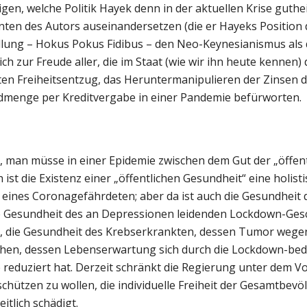
eigen, welche Politik Hayek denn in der aktuellen Krise gut
nten des Autors auseinandersetzen (die er Hayeks Position 
ellung – Hokus Pokus Fidibus – den Neo-Keynesianismus als
 zur Freude aller, die im Staat (wie wir ihn heute kennen)
eten Freiheitsentzug, das Heruntermanipulieren der Zinsen d
ldmenge per Kreditvergabe in einer Pandemie befürworten.
g, man müsse in einer Epidemie zwischen dem Gut der „öffen
ist die Existenz einer „öffentlichen Gesundheit“ eine holistis
it eines Coronagefährdeten; aber da ist auch die Gesundheit
 Gesundheit des an Depressionen leidenden Lockdown-Gesc
, die Gesundheit des Krebserkrankten, dessen Tumor weg
schen, dessen Lebenserwartung sich durch die Lockdown-bed
eduziert hat. Derzeit schränkt die Regierung unter dem V
chützen zu wollen, die individuelle Freiheit der Gesamtbevö
tlich schädigt.