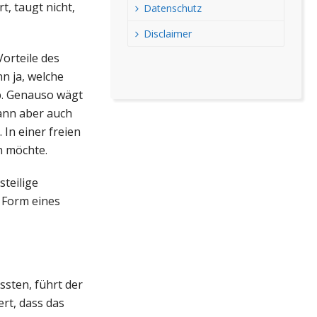
t, taugt nicht,
Datenschutz
Disclaimer
Vorteile des
n ja, welche
ab. Genauso wägt
kann aber auch
In einer freien
en möchte.
steilige
n Form eines
ssten, führt der
rt, dass das