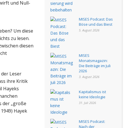
irft und Null-
MISES Podcast: Das
Böse und das Biest
 geben? Um diese
5. August 2026
chts zu lesen.
 zwischen diesen
icht
MISES
Monatsmagazin:
Die Beiträge im Juli
2026
 der Leser
3. August 2026
s ihre Kritik
il Hayeks
Kapitalismus ist
i manchen
keine Ideologie
ls der „große
31. Juli 2026
* 1949) Hayek
MISES Podcast:
Nach der