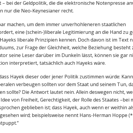
 bei der Geldpolitik, die die elektronische Notenpresse anw
ben nur die Neo-Keynesianer recht.
stbar machen, um dem immer unverhohleneren staatlichen
rdert, eine (schein-)liberale Legitimierung an die Hand zu
eks liberale Prinzipien kennen. Doch davon ist im Text ni
iduums, zur Frage der Gleichheit, welche Beziehung besteht
or seine Leser darüber im Dunkeln lässt, können sie gar n
ion interpretiert, tatsächlich auch Hayeks wäre.
dass Hayek dieser oder jener Politik zustimmen würde: Kann
iberalen verbeugen sollten vor dem Staat und seinem Tun, das
 sollte? Die Antwort lautet nein. Allein deswegen nicht, we
Idee von Freiheit, Gerechtigkeit, der Rolle des Staates –be
sprochen geblieben ist; dass Hayek, auch wenn er weithin a
ge“ gesehen wird; beispielsweise nennt Hans-Herman Hoppe (
ntpuppt.“