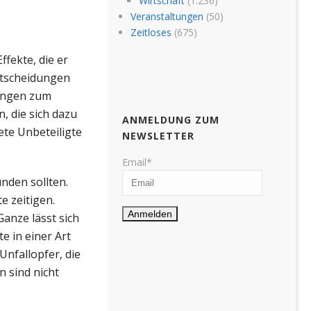
Wirtschaft
(1.236)
Veranstaltungen
(50)
Zeitloses
(675)
fekte, die er
ntscheidungen
dungen zum
, die sich dazu
ANMELDUNG ZUM
ete Unbeteiligte
NEWSLETTER
Email*
nden sollten.
e zeitigen.
Ganze lässt sich
e in einer Art
nfallopfer, die
 sind nicht