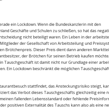
t gerade ein Lockdown. Wenn die Bundeskanzlerin mit den
chland Geschäfte und Schulen zu schließen, so hat das negat
tscheidung nicht beteiligt waren. Ein Leben in der arbeitste
e Mitglieder der Gesellschaft von Arbeitsteilung und Preissys
einen Brötchenpreis. Dieser Preis dient dann anderen Marktte
antbesitzer, der Brötchen für seinen Betrieb kaufen möchte
n Tauschgeschäft ist damit nicht nur Grundlage einer arbeit
itäten. Ein Lockdown beschränkt die möglichen Tauschgeschäf
urantbesuch stattfindet, das Ansteckungsrisiko steigt, kan
liziert das Verbot dieses Tauschgeschäfts gleichzeitig eine 
gemeinen fallenden Lebensstandard oder fehlende Preisinfo
er positiven Externalität des Tauschs kann also als eine n