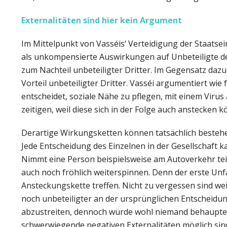
Externalitäten sind hier kein Argument
Im Mittelpunkt von Vasséis‘ Verteidigung der Staatsei
als unkompensierte Auswirkungen auf Unbeteiligte de
zum Nachteil unbeteiligter Dritter. Im Gegensatz daz
Vorteil unbeteiligter Dritter. Vasséi argumentiert wie
entscheidet, soziale Nähe zu pflegen, mit einem Virus
zeitigen, weil diese sich in der Folge auch anstecken 
Derartige Wirkungsketten können tatsächlich bestehen,
Jede Entscheidung des Einzelnen in der Gesellschaft 
Nimmt eine Person beispielsweise am Autoverkehr teil, 
auch noch fröhlich weiterspinnen. Denn der erste Unfa
Ansteckungskette treffen. Nicht zu vergessen sind w
noch unbeteiligter an der ursprünglichen Entscheidu
abzustreiten, dennoch würde wohl niemand behaupten,
schwerwiegende negativen Externalitäten möglich sin