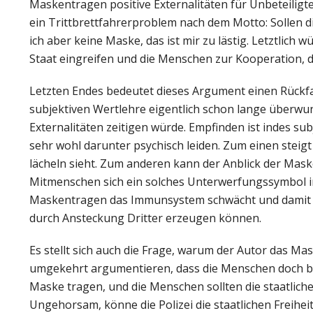
Maskentragen positive Externalitäten für Unbeteiligte
ein Trittbrettfahrerproblem nach dem Motto: Sollen d
ich aber keine Maske, das ist mir zu lästig. Letztli
Staat eingreifen und die Menschen zur Kooperation,
Letzten Endes bedeutet dieses Argument einen Rückfal
subjektiven Wertlehre eigentlich schon lange überwu
Externalitäten zeitigen würde. Empfinden ist indes 
sehr wohl darunter psychisch leiden. Zum einen stei
lächeln sieht. Zum anderen kann der Anblick der Mas
Mitmenschen sich ein solches Unterwerfungssymbol i
Maskentragen das Immunsystem schwächt und damit In
durch Ansteckung Dritter erzeugen können.
Es stellt sich auch die Frage, warum der Autor das M
umgekehrt argumentieren, dass die Menschen doch bi
Maske tragen, und die Menschen sollten die staatlichen
Ungehorsam, könne die Polizei die staatlichen Freihei