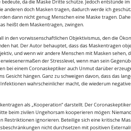
 bedeute, da die Maske Dritte schütze. Jedoch entstünde im
ie anderen doch Masken tragen, dadurch werde ich geschützt
ch würden dann nicht genug Menschen eine Maske tragen. Dah
 das heißt dem Maskentragen, zwingen.
l in den vorwissenschaftlichen Objektivismus, den die Öko
nden hat. Der Autor behauptet, dass das Maskentragen objek
subjektiv, und wenn wir andere Menschen mit Masken sehen, 
gt erwiesenermaßen der Stresslevel, wenn man sein Gegenüb
ken bei einem Coronaskeptiker auch Unmut darüber erzeuge
ns Gesicht hängen. Ganz zu schweigen davon, dass das lang
fektionen wahrscheinlicher macht, die wiederum negative 
askentragen als „Kooperation“ darstellt. Der Coronaskeptike
tte beim zivilen Ungehorsam kooperieren mögen: Niemand 
 Restriktionen ignorieren. Beteilige sich eine kritische Mas
tsbeschränkungen nicht durchsetzen mit positiven Externalitä