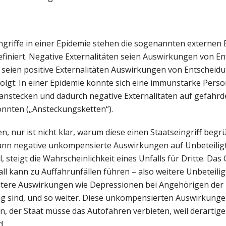
ngriffe in einer Epidemie stehen die sogenannten externen Ef
finiert. Negative Externalitäten seien Auswirkungen von E
u seien positive Externalitäten Auswirkungen von Entschei
 folgt: In einer Epidemie könnte sich eine immunstarke Person
 anstecken und dadurch negative Externalitäten auf gefährd
könnten („Ansteckungsketten“).
 nur ist nicht klar, warum diese einen Staatseingriff begrü
kann negative unkompensierte Auswirkungen auf Unbeteiligt
steigt die Wahrscheinlichkeit eines Unfalls für Dritte. Das 
ll kann zu Auffahrunfällen führen – also weitere Unbeteiligt
eitere Auswirkungen wie Depressionen bei Angehörigen der U
ng sind, und so weiter. Diese unkompensierten Auswirkungen
 der Staat müsse das Autofahren verbieten, weil derartige
d.