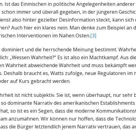
en. Ist das Einmischen in politische Angelegenheiten anderer
s schon immer und überall gegeben, in der jüngeren Geschic
nst also hinter gezielter Desinformation steckt, kann sich
en? Auch hier ein klares nein. Man denke zum Beispiel an di
ärischen Interventionen im Nahen Osten.
[3]
v dominiert und die herrschende Meinung bestimmt. Wahrhei
lich: „Wessen Wahrheit?“ Es ist also ein Machtkampf. Aus dies
enen Wahrheit abweichende Wahrheit und muss bekämpft wer
s. Deshalb braucht es, Watts zufolge, neue Regulatoren im
eder auf Kurs gebracht werden.
ahrheit ist nicht subjektiv. Sie ist, wenn überhaupt, nur sehr
g so dominante Narrativ des amerikanischen Establishments 
 hat, so ist es ein Segen, dass die moderne Kommunikations
rksam anzumahnen. Wir können nur hoffen, dass die Technol
ass die Bürger letztendlich jenem Narrativ vertrauen, das 