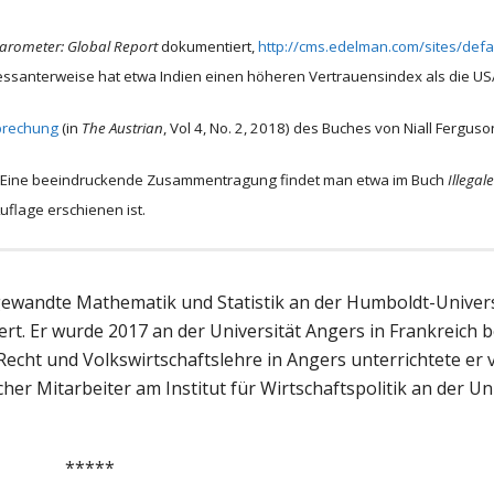
arometer: Global Report
dokumentiert,
http://cms.edelman.com/sites/defau
ressanterweise hat etwa Indien einen höheren Vertrauensindex als die US
sprechung
(in
The Austrian
, Vol 4, No. 2, 2018) des Buches von Niall Fergus
en. Eine beeindruckende Zusammentragung findet man etwa im Buch
Illegal
uflage erschienen ist.
Angewandte Mathematik und Statistik an der Humboldt-Universi
rt. Er wurde 2017 an der Universität Angers in Frankreich b
echt und Volkswirtschaftslehre in Angers unterrichtete er 
cher Mitarbeiter am Institut für Wirtschaftspolitik an der Un
*****