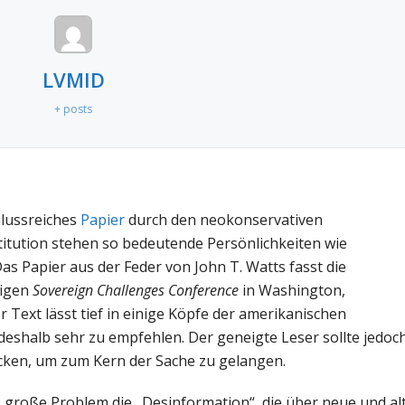
LVMID
+ posts
lussreiches
Papier
durch den neokonservativen
stitution stehen so bedeutende Persönlichkeiten wie
as Papier aus der Feder von John T. Watts fasst die
rigen
Sovereign Challenges Conference
in Washington,
Text lässt tief in einige Köpfe der amerikanischen
t deshalb sehr zu empfehlen. Der geneigte Leser sollte jedoc
cken, um zum Kern der Sache zu gelangen.
s große Problem die „Desinformation“, die über neue und al