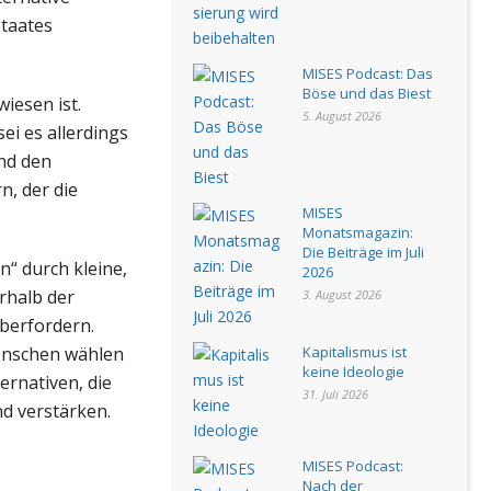
Staates
MISES Podcast: Das
Böse und das Biest
iesen ist.
5. August 2026
ei es allerdings
nd den
n, der die
MISES
Monatsmagazin:
Die Beiträge im Juli
n“ durch kleine,
2026
rhalb der
3. August 2026
berfordern.
Menschen wählen
Kapitalismus ist
keine Ideologie
ernativen, die
31. Juli 2026
nd verstärken.
MISES Podcast:
Nach der