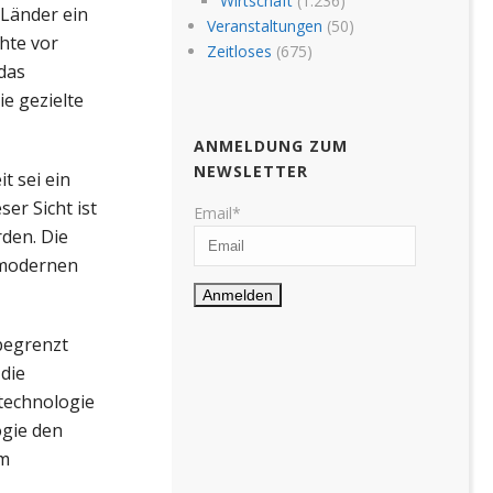
Wirtschaft
(1.236)
 Länder ein
Veranstaltungen
(50)
hte vor
Zeitloses
(675)
 das
e gezielte
ANMELDUNG ZUM
NEWSLETTER
t sei ein
er Sicht ist
Email*
den. Die
 modernen
 begrenzt
die
technologie
ogie den
am