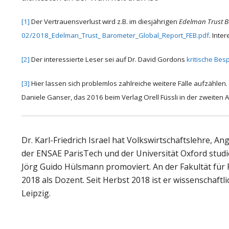
[1]
Der Vertrauensverlust wird z.B. im diesjährigen
Edelman Trust B
02/2018_Edelman_Trust_ Barometer_Global_Report_FEB.pdf
. Inte
[2]
Der interessierte Leser sei auf Dr. David Gordons
kritische Be
[3]
Hier lassen sich problemlos zahlreiche weitere Fälle aufzähl
Daniele Ganser, das 2016 beim Verlag Orell Füssli in der zweiten A
Dr. Karl-Friedrich Israel hat Volkswirtschaftslehre, 
der ENSAE ParisTech und der Universität Oxford studie
Jörg Guido Hülsmann promoviert. An der Fakultät für R
2018 als Dozent. Seit Herbst 2018 ist er wissenschaftli
Leipzig.