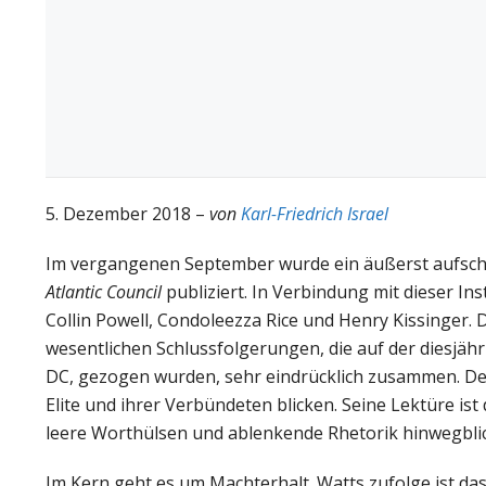
5. Dezember 2018 –
von
Karl-Friedrich Israel
Im vergangenen September wurde ein äußerst aufsch
Atlantic Council
publiziert. In Verbindung mit dieser In
Collin Powell, Condoleezza Rice und Henry Kissinger. D
wesentlichen Schlussfolgerungen, die auf der diesjäh
DC, gezogen wurden, sehr eindrücklich zusammen. Der 
Elite und ihrer Verbündeten blicken. Seine Lektüre is
leere Worthülsen und ablenkende Rhetorik hinwegbli
Im Kern geht es um Machterhalt. Watts zufolge ist da