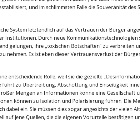
estabilisiert, und im schlimmsten Falle die Souveränität des 
liche System letztendlich auf das Vertrauen der Bürger angew
cher Institutionen. Durch neue Kommunikationstechnologien s
nd gelungen, ihre „toxischen Botschaften“ zu verbreiten u
u nehmen. Es ist eben dieser Vertrauensverlust der Bürger
eine entscheidende Rolle, weil sie die gezielte „Desinformatio
e führt zu Übertreibung, Abschottung und Einseitigkeit inne
 großer Mengen an Informationen könne eine Gesellschaft ü
tionen können zu Isolation und Polarisierung führen. Die 
h dabei ein. Sie müssen dies sogar angesichts der vielen Alt
ell auf jene Quellen, die die eigenen Vorurteile bestätigen u