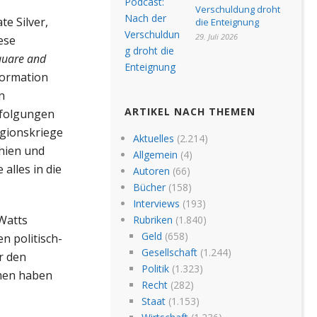
Verschuldung droht
e Silver,
die Enteignung
29. Juli 2026
ese
quare and
formation
n
ARTIKEL NACH THEMEN
rfolgungen
gionskriege
Aktuelles
(2.214)
chien und
Allgemein
(4)
alles in die
Autoren
(66)
Bücher
(158)
Interviews
(193)
Watts
Rubriken
(1.840)
Geld
(658)
n politisch-
Gesellschaft
(1.244)
r den
Politik
(1.323)
mmen haben
Recht
(282)
Staat
(1.153)