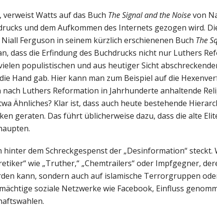
, verweist Watts auf das Buch
The Signal and the Noise
von Nat
chdrucks und dem Aufkommen des Internets gezogen wird. Di
 Niall Ferguson in seinem kürzlich erschienenen Buch
The S
n, dass die Erfindung des Buchdrucks nicht nur Luthers Re
 vielen populistischen und aus heutiger Sicht abschreckende
ie Hand gab. Hier kann man zum Beispiel auf die Hexenve
nach Luthers Reformation in Jahrhunderte anhaltende Reli
etwa Ähnliches? Klar ist, dass auch heute bestehende Hierar
 geraten. Das führt üblicherweise dazu, dass die alte Elite 
ehaupten.
h hinter dem Schreckgespenst der „Desinformation“ steckt. 
tiker“ wie „Truther,“ „Chemtrailers“ oder Impfgegner, dere
werden kann, sondern auch auf islamische Terrorgruppen ode
so mächtige soziale Netzwerke wie Facebook, Einfluss geno
haftswahlen.