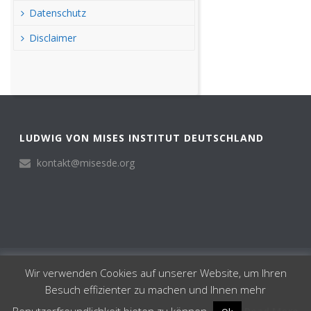
Datenschutz
Disclaimer
LUDWIG VON MISES INSTITUT DEUTSCHLAND
kontakt@misesde.org
© Ludwig von Mises Institut Deutschland 2024
Wir verwenden Cookies auf unserer Website, um Ihren
Institut
Besuch effizienter zu machen und Ihnen mehr
Impressum
Datenschutz