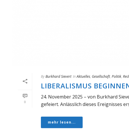
By
Burkhard Sievert
In
Aktuelles
,
Gesellschaft
,
Politik
,
Rec
LIBERALISMUS BEGINNE
24. November 2025 – von Burkhard Siever
0
gefeiert. Anlässlich dieses Ereignisses ersc
mehr lesen...