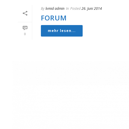
By
lvmid admin
In
Posted
26. Juni 2014
FORUM
mehr lesen...
0