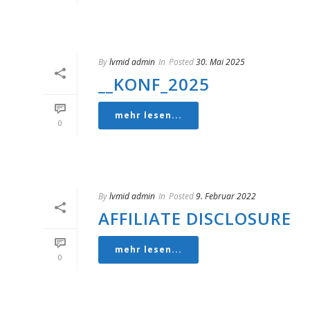
By
lvmid admin
In
Posted
30. Mai 2025
__KONF_2025
mehr lesen...
0
By
lvmid admin
In
Posted
9. Februar 2022
AFFILIATE DISCLOSURE
mehr lesen...
0