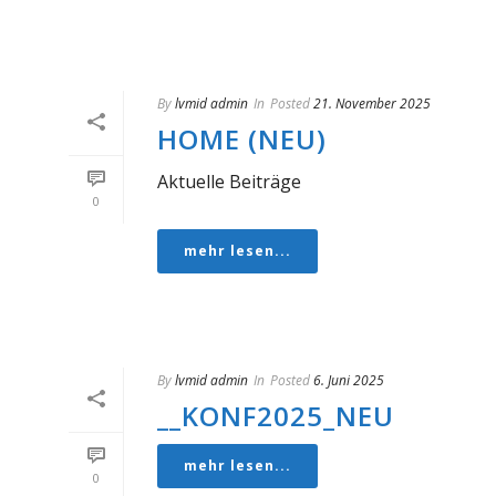
By
lvmid admin
In
Posted
21. November 2025
HOME (NEU)
Aktuelle Beiträge
0
mehr lesen...
By
lvmid admin
In
Posted
6. Juni 2025
__KONF2025_NEU
mehr lesen...
0