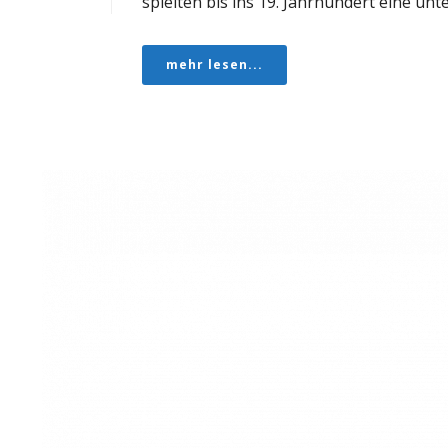
spielten bis ins 19. Jahrhundert eine unter
mehr lesen...