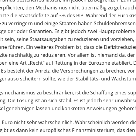
verpflichten, den Mechanismus nicht übermäßig zu gebrauch
nzte die Staatsdefizite auf 3% des BIP. Während der Eurokr
te zu verringern und einige Staaten haben Schuldenbremsen 
gelder oder Garantien. Es gibt jedoch zwei Hauptproblem
t sein, seine Staatsausgaben zu reduzieren und vorziehen,
 führen. Ein weiteres Problem ist, dass die Defizitreduzierun
ite nachhaltig zu reduzieren. Vor allem ist niemand da, d
n eine Art „Recht“ auf Rettung in der Eurozone etabliert.
Es besteht der Anreiz, die Versprechungen zu brechen, vor 
genauso scheitern sollte, wie der Stabilitäts- und Wachstum
ngsmechanismus zu beschränken, ist die Schaffung eines s
. Die Lösung ist an sich stabil. Es ist jedoch sehr unwahrsc
üssel genehmigen lassen und konkreten Anweisungen gehorc
s Euro nicht sehr wahrscheinlich. Wahrscheinlich werden d
i gibt es dann kein europäisches Finanzministerium, das de