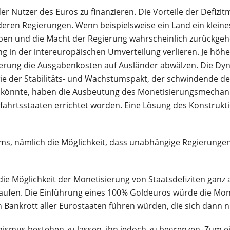
r Nutzer des Euros zu finanzieren. Die Vorteile der Defizi
deren Regierungen. Wenn beispielsweise ein Land ein kleines
ben und die Macht der Regierung wahrscheinlich zurückgeh
 in der intereuropäischen Umverteilung verlieren. Je höher 
erung die Ausgabenkosten auf Ausländer abwälzen. Die Dynam
wie der Stabilitäts- und Wachstumspakt, der schwindende deu
n könnte, haben die Ausbeutung des Monetisierungsmechan
fahrtsstaaten errichtet worden. Eine Lösung des Konstrukt
ms, nämlich die Möglichkeit, dass unabhängige Regierungen
, die Möglichkeit der Monetisierung von Staatsdefiziten gan
u kaufen. Die Einführung eines 100% Goldeuros würde die M
en Bankrott aller Eurostaaten führen würden, die sich dann
ismus bestehen zu lassen, ihn jedoch zu begrenzen. Zum ei