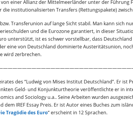
 von einer Allianz der Mittelmeerländer unter der Führung Fr
ehr die institutionalisierten Transfers (Rettungspakete) zwis
 bzw. Transferunion auf lange Sicht stabil. Man kann sich nur
herieschulden und die Eurozone garantiert, in dieser Situa
ro unterstützt, ist es schwer vorstellbar, dass Deutschland l
eder eine von Deutschland dominierte Austeritätsunion, noch
ne wird zerbrechen.
————————————————————————————
Beirates des “Ludwig von Mises Institut Deutschland”. Er ist 
ten Geld- und Konjunkturtheorie veröffentlichte er in inte
mics and Sociology u.a.. Seine Arbeiten wurden ausgezeichne
 dem IREF Essay Preis. Er ist Autor eines Buches zum isländ
ie Tragödie des Euro
“ erscheint in 12 Sprachen.