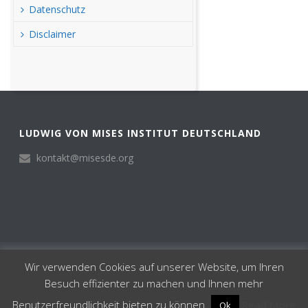
Datenschutz
Disclaimer
LUDWIG VON MISES INSTITUT DEUTSCHLAND
kontakt@misesde.org
© Ludwig von Mises Institut Deutschland 2024
Wir verwenden Cookies auf unserer Website, um Ihren
Institut
Besuch effizienter zu machen und Ihnen mehr
Impressum
Datenschutz
Benutzerfreundlichkeit bieten zu können.
Read More
Ok