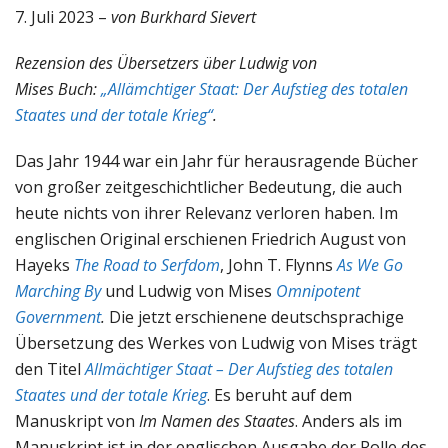
7. Juli 2023 –
von Burkhard Sievert
Rezension des Übersetzers über Ludwig von
Mises Buch:
„Allämchtiger Staat: Der Aufstieg des totalen
Staates und der totale Krieg“
.
Das Jahr 1944 war ein Jahr für herausragende Bücher
von großer zeitgeschichtlicher Bedeutung, die auch
heute nichts von ihrer Relevanz verloren haben. Im
englischen Original erschienen Friedrich August von
Hayeks
The Road to Serfdom
, John T. Flynns
As We Go
Marching By
und Ludwig von Mises
Omnipotent
Government
.
Die jetzt erschienene deutschsprachige
Übersetzung des Werkes von Ludwig von Mises trägt
den Titel
Allmächtiger Staat – Der Aufstieg des totalen
Staates und der totale Krieg
. Es beruht auf dem
Manuskript von
Im Namen des Staates
. Anders als im
Manuskript ist in der englischen Ausgabe der Rolle des