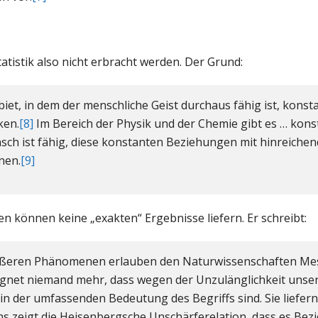
atistik also nicht erbracht werden. Der Grund:
iet, in dem der menschliche Geist durchaus fähig ist, konst
ken.
[8]
Im Bereich der Physik und der Chemie gibt es … kons
h ist fähig, diese konstanten Beziehungen mit hinreichen
nen.
[9]
en können keine „exakten“ Ergebnisse liefern. Er schreibt:
ußeren Phänomenen erlauben den Naturwissenschaften M
eugnet niemand mehr, dass wegen der Unzulänglichkeit unse
 der umfassenden Bedeutung des Begriffs sind. Sie liefer
zeigt die Heisenbergsche Unschärferelation, dass es Bezi