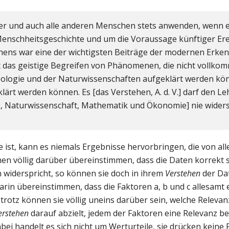
riker und auch alle anderen Menschen stets anwenden, wenn 
Menschheitsgeschichte und um die Voraussage künftiger Ere
ns war eine der wichtigsten Beiträge der modernen Erkenn
 das geistige Begreifen von Phänomenen, die nicht vollko
xeologie und der Naturwissenschaften aufgeklärt werden kö
lärt werden können. Es [das Verstehen, A. d. V.] darf den Le
k, Naturwissenschaft, Mathematik und Ökonomie] nie wider
se ist, kann es niemals Ergebnisse hervorbringen, die von a
en völlig darüber übereinstimmen, dass die Daten korrekt s
widerspricht, so können sie doch in ihrem
Verstehen
der Da
rin übereinstimmen, dass die Faktoren a, b und c allesamt e
otrotz können sie völlig uneins darüber sein, welche Relevan
erstehen
darauf abzielt, jedem der Faktoren eine Relevanz b
bei handelt es sich nicht um Werturteile, sie drücken keine