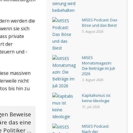
MISES Podcast: Das
dern werden die
Böse und das Biest
wenn sie sich
5. August 2026
ass private
rt der
steuern und -
MISES
Monatsmagazin:
Die Beiträge im Juli
diese massiven
2026
lerweile nicht
3. August 2026
os bis hin zu
Kapitalismus ist
keine Ideologie
31. Juli 2026
igen Beweise
äre das eine
MISES Podcast:
 Politiker …
Nach der