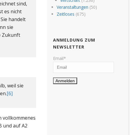
Wirtschaft
(1.236)
ichnet sind,
Veranstaltungen
(50)
t es nicht
Zeitloses
(675)
 Sie handelt
nn sie
ie Zukunft
ANMELDUNG ZUM
NEWSLETTER
Email*
b, weil sie
en.
[6]
kein vollkommenes
 B und auf A2