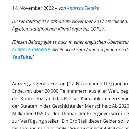
14. November 2022 –
von
Andreas Tiedtke
Dieser Beitrag ist erstmals im November 2017 erschienen. D
Ägypten, stattfindenen Klimakonferenz COP27.
[Diesen Beitrag gibt es auch in einer englischen Übersetzu
CLIMATE CHANGE
.
Als Podcast zum Anhören finden Sie d
YouTube
.]
Am vergangenen Freitag [17. November 2017] ging in
Ende, mit über 20.000 Teilnehmern aus aller Welt, begl
der Konferenz fand das Pariser Klimaabkommen seine
der Staaten in der Geschichte der Menschheit: Ab 202
Milliarden US$ für den Umbau der Energieversorgung
zur Verfügung stellen. Ein Großteil dieser Gelder soll
v
fließen und nur ein
vergleichsweise geringer Anteil aus ö