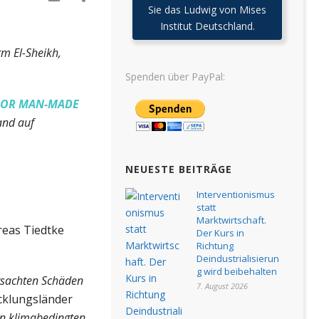
Sie das Ludwig von Mises
Institut Deutschland.
rm El-Sheikh,
Spenden über PayPal:
 FOR MAN-MADE
and auf
NEUESTE BEITRÄGE
Interventionismus
statt
Marktwirtschaft.
eas Tiedtke
Der Kurs in
Richtung
Deindustrialisierun
g wird beibehalten
rsachten Schäden
7. August 2026
icklungsländer
n klimabedingten