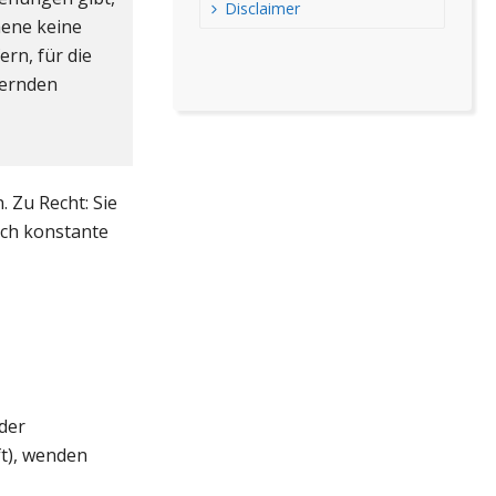
Disclaimer
mene keine
rn, für die
hernden
 Zu Recht: Sie
ich konstante
der
ft), wenden