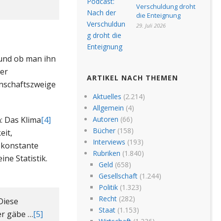
Verschuldung droht
die Enteignung
29. Juli 2026
 und ob man ihn
der
ARTIKEL NACH THEMEN
enschaftszweige
Aktuelles
(2.214)
Allgemein
(4)
: Das Klima
[4]
Autoren
(66)
Bücher
(158)
eit,
Interviews
(193)
 konstante
Rubriken
(1.840)
ne Statistik.
Geld
(658)
Gesellschaft
(1.244)
Politik
(1.323)
Recht
(282)
Diese
Staat
(1.153)
er gäbe …
[5]