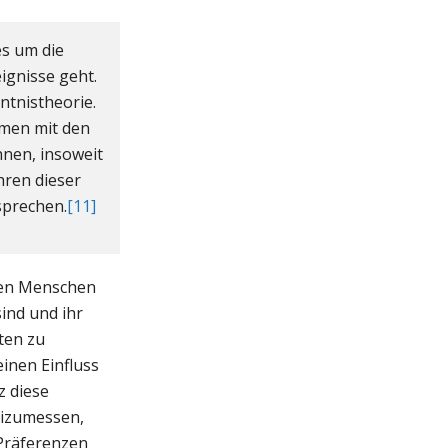
es um die
ignisse geht.
tnistheorie.
mmen mit den
nnen, insoweit
hren dieser
sprechen.
[11]
llen Menschen
ind und ihr
ten zu
inen Einfluss
z diese
eizumessen,
 Präferenzen