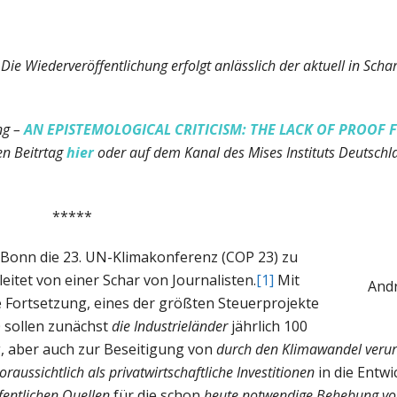
ie Wiederveröffentlichung erfolgt anlässlich der aktuell in Scha
ng –
AN EPISTEMOLOGICAL CRITICISM: THE LACK OF PROOF
en Beitrtag
hier
oder auf dem Kanal des Mises Instituts Deutschl
*****
 Bonn die 23. UN-Klimakonferenz (COP 23) zu
eitet von einer Schar von Journalisten.
[1]
Mit
Andr
 Fortsetzung, eines der größten Steuerprojekte
0 sollen zunächst
die Industrieländer
jährlich 100
, aber auch zur Beseitigung von
durch den Klimawandel veru
oraussichtlich als privatwirtschaftliche Investitionen
in die Entw
ffentlichen Quellen
für die schon
heute notwendige Behebung vo