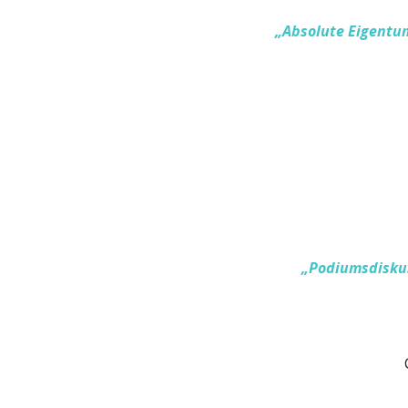
„
Absolute Eigentum
„Podiumsdiskuss