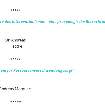
*****
e des Interventionismus –
e
ine praxeologische Betrachtu
Dr. Andreas
Tiedtke
*****
tem für Ressourcenverschwendung sorgt
“
Andreas Marquart
*****