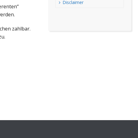
Disclaimer
erenten“
werden.
chen zahlbar.
zu.