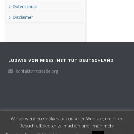
Datenschutz
Disclaimer
LUDWIG VON MISES INSTITUT DEUTSCHLAND
kontakt@misesde.org
© Ludwig von Mises Institut Deutschland 2024
Wir verwenden Cookies auf unserer Website, um Ihren
Institut
Besuch effizienter zu machen und Ihnen mehr
Impressum
Datenschutz