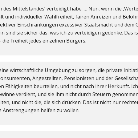
en des Mittelstandes‘ verteidigt habe. … Nun, wenn die ‚Wert
lt und individueller Wahlfreiheit, fairen Anreizen und Belo
effektiver Einschränkungen exzessiver Staatsmacht und dem 
n sind sie sicher das, was ich zu verteidigen gedenke. Das i
 – die Freiheit jedes einzelnen Bürgers.
ine wirtschaftliche Umgebung zu sorgen, die private Initiat
nsumenten, Angestellten, Pensionisten und der Gesellscha
en Fähigkeiten beurteilen, und nicht nach ihrer Herkunft. Ic
 Gewinne verdient, und sie ihm nicht durch Steuern genomme
eiten, und nicht die, die sich drücken: Das ist nicht nur recht
ne Anstrengungen helfen zu wollen.