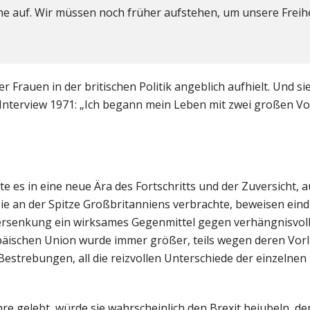
he auf. Wir müssen noch früher aufstehen, um unsere Freihe
der Frauen in der britischen Politik angeblich aufhielt. Und si
Interview 1971: „Ich begann mein Leben mit zwei großen Vor
rte es in eine neue Ära des Fortschritts und der Zuversicht, 
sie an der Spitze Großbritanniens verbrachte, beweisen eind
ersenkung ein wirksames Gegenmittel gegen verhängnisvol
päischen Union wurde immer größer, teils wegen deren Vorl
Bestrebungen, all die reizvollen Unterschiede der einzelne
hre gelebt, würde sie wahrscheinlich den Brexit bejubeln, de