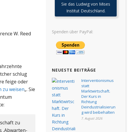
Sie das Ludwig von Mises
Institut Deutschland.
Spenden über PayPal:
rence W. Reed
Jahrzehnte
NEUESTE BEITRÄGE
tcher schlug
Interventionismus
re feige oder
statt
n zu weisen
„. Sie
Marktwirtschaft.
gentum
Der Kurs in
Richtung
te:
Deindustrialisierun
g wird beibehalten
7. August 2026
schaft zu
es ‚Abwarten-