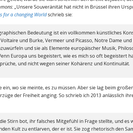
mmons
: „Unsere Souveränität hat nicht in Brüssel ihren Urspr
ies for a changing World
schrieb sie:
ographischen Bedeutung ist ein vollkommen künstliches Kons
Voltaire und Burke, Vermeer und Picasso, Notre Dame und S
uwürfeln und sie als Elemente europäischer Musik, Philoso
nn Europa uns begeistert, wie es mich so oft begeistert h
rüche, und nicht wegen seiner Kohärenz und Kontinuität.
e ein, wo sie meinte, es zu müssen. Aber sie lag beim großen
züge der Freiheit anging. So schrieb ich 2013 anlässlich ih
die Stirn bot, ihr falsches Mitgefühl in Frage stellte, und es
den Kult zu entlarven, der er ist. Sie zog rhetorisch den 