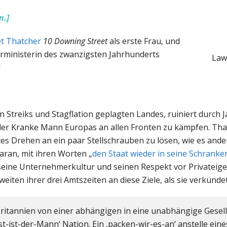
n.]
t Thatcher
10 Downing Street
als erste Frau, und
ierministerin des zwanzigsten Jahrhunderts
Law
!
 Streiks und Stagflation geplagten Landes, ruiniert durch 
der Kranke Mann Europas an allen Fronten zu kämpfen. Tha
es Drehen an ein paar Stellschrauben zu lösen, wie es ande
daran, mit ihren Worten „
den Staat wieder in seine Schranke
e seine Unternehmerkultur und seinen Respekt vor Privatei
eiten ihrer drei Amtszeiten an diese Ziele, als sie verkünde
britannien von einer abhängigen in eine unabhängige Gesell
bst-ist-der-Mann‘ Nation. Ein ‚packen-wir-es-an‘ anstelle ein