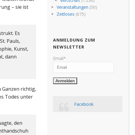
Wirtschaft
(1.236)
ung – sie ist
Veranstaltungen
(50)
Zeitloses
(675)
trukt. Es
ANMELDUNG ZUM
t. Pauls,
NEWSLETTER
phie, Kunst,
at, dann
Email*
 Ganzen richtig,
res Todes unter
Facebook
 wagte, den
Samthandschuh