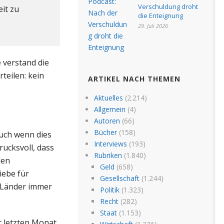
Verschuldung droht
it zu
die Enteignung
29. Juli 2026
e verstand die
teilen: kein
ARTIKEL NACH THEMEN
Aktuelles
(2.214)
Allgemein
(4)
Autoren
(66)
Bücher
(158)
auch wenn dies
Interviews
(193)
rucksvoll, dass
Rubriken
(1.840)
len
Geld
(658)
iebe für
Gesellschaft
(1.244)
n Länder immer
Politik
(1.323)
Recht
(282)
Staat
(1.153)
r letzten Monat