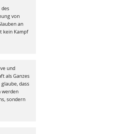
e des
hnung von
Glauben an
st kein Kampf
ive und
ft als Ganzes
h glaube, dass
n werden
ens, sondern