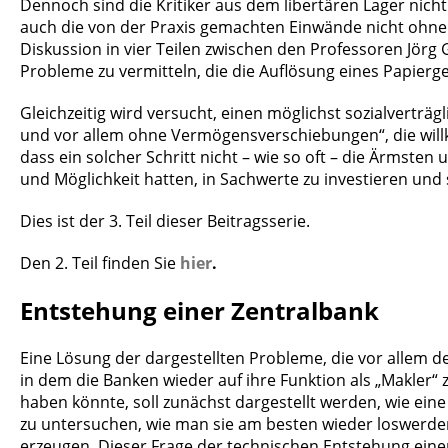
Dennoch sind die Kritiker aus dem libertären Lager nicht
auch die von der Praxis gemachten Einwände nicht ohne S
Diskussion in vier Teilen zwischen den Professoren Jörg 
Probleme zu vermitteln, die die Auflösung eines Papierg
Gleichzeitig wird versucht, einen möglichst sozialvertr
und vor allem ohne Vermögensverschiebungen“, die willkü
dass ein solcher Schritt nicht – wie so oft – die Ärmste
und Möglichkeit hatten, in Sachwerte zu investieren und 
Dies ist der 3. Teil dieser Beitragsserie.
Den 2. Teil finden Sie
hier
.
Entstehung einer Zentralbank
Eine Lösung der dargestellten Probleme, die vor allem d
in dem die Banken wieder auf ihre Funktion als „Makler
haben könnte, soll zunächst dargestellt werden, wie ei
zu untersuchen, wie man sie am besten wieder loswerden
erzeugen. Dieser Frage der technischen Entstehung eine