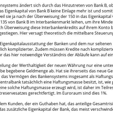
systems ändert sich durch das Hinzutreten von Bank B, ob
as Eigenkapital von Bank B keine Einlage mehr ist und somi
 weil sie ja nach der Überweisung der 150 in das Eigenkapit
 135 von Bank B im Interbankenmarkt leihen, um ihre Minde
nach Überweisung diese Interbankenkredits auf ihrem Konto 
gestiegen. Hier versagt theoretisch die mittelbare Steuer
en Eigenkapitalausstattung der Banken und dem nur seltenen 
lich komplizierter. Zudem müssen Kredite nach kompliziert
 das hier notwendige Verständnis der Abläufe kann auf eine
ilung der Werthaltigkeit der neuen Währung nur eine unterg
abe begebene Geldmenge ab. Hat sie ihrerseits das neue Ge
ußer das Vermögen des Bankensystems insgesamt als Haftung
tralbank tatsächlich eine Haftungsmasse besitzt, ist, wie g
ine solche Haftungsmasse erzeugt wird, ist daher im Teilre
treservesatzes gerechtfertigt. Im Euroraum sind dies 1%.
edem Kunden, der ein Guthaben hat, das anteilige Gesamtrisik
as zusätzliche Eigenkapital der Bank, das meist verschwind