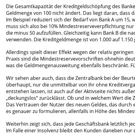
Die Gesamtkapazität der Kreditgeldschöpfung des Banken
Geldmenge von 100 nicht ändert. Das liegt daran, dass d
Im Beispiel reduziert sich der Bedarf von Bank A um 15,
muss sich also bei 10% Mindestreserveverpflichtung nur
die minus 50 aufzufüllen. Gleichzeitig kann Bank B die 
verwenden. Die Kreditgeldmenge ist von 1.000 auf 1.150 
Allerdings spielt dieser Effekt wegen der relativ gering
Praxis sind die Mindestreservevorschriften ohnehin deut
was die Geldmengenausweitung ebenfalls beschränkt. Für
Wir sehen aber auch, dass die Zentralbank bei der Beurte
überhaupt, nur die unmittelbar von ihr ohne Kreditverg
entstehen lassen, ist auch auf der Aktivseite nichts a
„deckungslos“ zurücklässt. Ob und in welchem Wert die Zen
Das Vertrauen der Nutzer des neuen Geldes, das durch e
es genauer zu formulieren, allenfalls in Höhe des Mindes
Weiterhin zeigt sich, dass jede Geschäftsbank letztlich j
Im Falle einer Insolvenz bleibt den Kunden daneben nur d