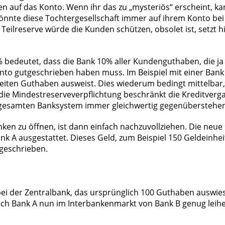
en auf das Konto. Wenn ihr das zu „mysteriös“ erscheint, ka
önnte diese Tochtergesellschaft immer auf ihrem Konto bei 
Teilreserve würde die Kunden schützen, obsolet ist, setzt 
 bedeutet, dass die Bank 10% aller Kundenguthaben, die ja V
onto gutgeschrieben haben muss. Im Beispiel mit einer Ban
heiten Guthaben ausweist. Dies wiederum bedingt mittelbar,
die Mindestreserveverpflichtung beschränkt die Kreditvergab
gesamten Banksystem immer gleichwertig gegenüberstehen. 
ken zu öffnen, ist dann einfach nachzuvollziehen. Die neu
k A ausgestattet. Dieses Geld, zum Beispiel 150 Geldeinhe
tgeschrieben.
ei der Zentralbank, das ursprünglich 100 Guthaben auswies, 
ich Bank A nun im Interbankenmarkt von Bank B genug leih