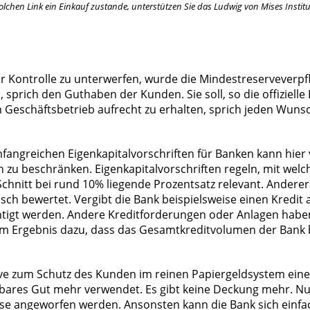
lchen Link ein Einkauf zustande, unterstützen Sie das Ludwig von Mises Institut
 Kontrolle zu unterwerfen, wurde die Mindestreserveverpfl
 sprich den Guthaben der Kunden. Sie soll, so die offiziell
n Geschäftsbetrieb aufrecht zu erhalten, sprich jeden Wun
angreichen Eigenkapitalvorschriften für Banken kann hier v
 zu beschränken. Eigenkapitalvorschriften regeln, mit welch
Schnitt bei rund 10% liegende Prozentsatz relevant. Anderers
isch bewertet. Vergibt die Bank beispielsweise einen Kredit
htigt werden. Andere Kreditforderungen oder Anlagen haben
hrt im Ergebnis dazu, dass das Gesamtkreditvolumen der Ban
rve zum Schutz des Kunden im reinen Papiergeldsystem ein
rfügbares Gut mehr verwendet. Es gibt keine Deckung mehr. 
 angeworfen werden. Ansonsten kann die Bank sich einfach 