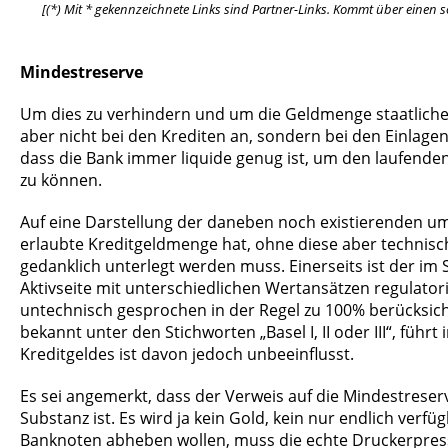
[(*) Mit * gekennzeichnete Links sind Partner-Links. Kommt über einen so
Mindestreserve
Um dies zu verhindern und um die Geldmenge staatlicher
aber nicht bei den Krediten an, sondern bei den Einlagen,
dass die Bank immer liquide genug ist, um den laufende
zu können.
Auf eine Darstellung der daneben noch existierenden umf
erlaubte Kreditgeldmenge hat, ohne diese aber technisch
gedanklich unterlegt werden muss. Einerseits ist der im 
Aktivseite mit unterschiedlichen Wertansätzen regulator
untechnisch gesprochen in der Regel zu 100% berücksic
bekannt unter den Stichworten „Basel I, II oder III“, fü
Kreditgeldes ist davon jedoch unbeeinflusst.
Es sei angemerkt, dass der Verweis auf die Mindestrese
Substanz ist. Es wird ja kein Gold, kein nur endlich ve
Banknoten abheben wollen, muss die echte Druckerpresse