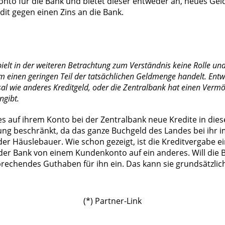
onto für die Bank und bietet dieser entweder an, neues Ge
dit gegen einen Zins an die Bank.
lt in der weiteren Betrachtung zum Verständnis keine Rolle und 
 einen geringen Teil der tatsächlichen Geldmenge handelt. Entwe
sal wie anderes Kreditgeld, oder die Zentralbank hat einen Ver
ngibt.
s auf ihrem Konto bei der Zentralbank neue Kredite in diese
tung beschränkt, da das ganze Buchgeld des Landes bei ihr
er Häuslebauer. Wie schon gezeigt, ist die Kreditvergabe ei
er Bank von einem Kundenkonto auf ein anderes. Will die B
echendes Guthaben für ihn ein. Das kann sie grundsätzlich
(*) Partner-Link