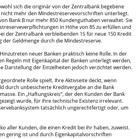
wohl sich die originär von der Zentralbank begebene
t nicht mehr den Mindestreservevorschriften unterliegt.
al von Bank B nur mehr 850 Kundenguthaben verwaltet. Sie
streserveverpflichtungen in Höhe von 85 zu erfüllen und
bei der Zentralbank verbleibenden 15 für neue 150 Kredit
ung der Geldmenge durch die Mindestreserve.
Hinzutreten neuer Banken praktisch keine Rolle. In der
en Regeln mit Eigenkapital der Banken unterlegt werden,
 Darstellung der Einzelheiten jedoch verzichtet werden.
eordnete Rolle spielt. Ihre Aktivseite deckt, wenn
ld durch unbesicherte Kreditvergabe an die Bank
smasse. Ein „Haftungskreis“, der den Kunden der Bank
ezeigt wurde, für ihre technische Existenz irrelevant.
servebanksystem tatsächlich ungerechtfertigt oder, um
o aller Kunden, die einen Kredit bei ihr haben, zuweist.
en gering ist und durch Eigenkapitalvorschriften