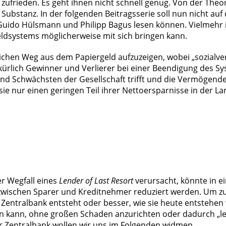
 zufrieden. Es geht ihnen nicht schnell genug. Von der Theor
ubstanz. In der folgenden Beitragsserie soll nun nicht auf
Guido Hülsmann und Philipp Bagus lesen können. Vielmehr ist
eldsystems möglicherweise mit sich bringen kann.
äglichen Weg aus dem Papiergeld aufzuzeigen, wobei „sozial
rlich Gewinner und Verlierer bei einer Beendigung des Sys
n und Schwächsten der Gesellschaft trifft und die Vermögende
sie nur einen geringen Teil ihrer Nettoersparnisse in der 
er Wegfall eines
Lender of Last Resort
verursacht, könnte in e
“ zwischen Sparer und Kreditnehmer reduziert werden. Um z
ne Zentralbank entsteht oder besser, wie sie heute entste
 kann, ohne großen Schaden anzurichten oder dadurch „lei
r Zentralbank wollen wir uns im Folgenden widmen.