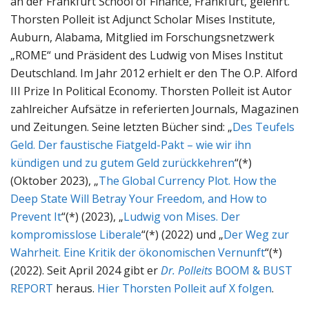
an der Frankfurt School of Finance, Frankfurt, gelehrt.
Thorsten Polleit ist Adjunct Scholar Mises Institute,
Auburn, Alabama, Mitglied im Forschungsnetzwerk
„ROME“ und Präsident des Ludwig von Mises Institut
Deutschland. Im Jahr 2012 erhielt er den The O.P. Alford
III Prize In Political Economy. Thorsten Polleit ist Autor
zahlreicher Aufsätze in referierten Journals, Magazinen
und Zeitungen. Seine letzten Bücher sind: „
Des Teufels
Geld. Der faustische Fiatgeld-Pakt – wie wir ihn
kündigen und zu gutem Geld zurückkehren
“(*)
(Oktober 2023), „
The Global Currency Plot. How the
Deep State Will Betray Your Freedom, and How to
Prevent It
“(*) (2023), „
Ludwig von Mises. Der
kompromisslose Liberale
“(*) (2022) und „
Der Weg zur
Wahrheit. Eine Kritik der ökonomischen Vernunft
“(*)
(2022). Seit April 2024 gibt er
Dr. Polleits
BOOM & BUST
REPORT
heraus.
Hier Thorsten Polleit auf X folgen
.