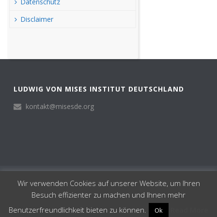
Datenschutz
Disclaimer
LUDWIG VON MISES INSTITUT DEUTSCHLAND
kontakt@misesde.org
© Ludwig von Mises Institut Deutschland 2024
Wir verwenden Cookies auf unserer Website, um Ihren
Institut
Besuch effizienter zu machen und Ihnen mehr
Impressum
Datenschutz
Benutzerfreundlichkeit bieten zu können.
Read More
Ok