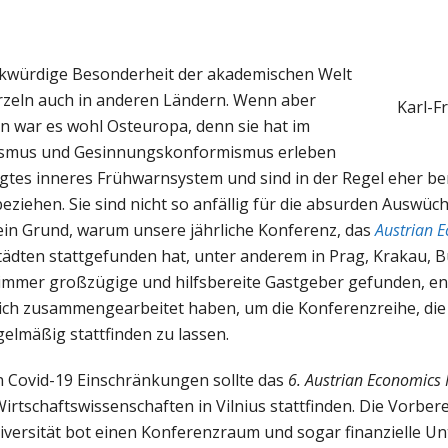
erkwürdige Besonderheit der akademischen Welt
urzeln auch in anderen Ländern. Wenn aber
Karl-Fr
nn war es wohl Osteuropa, denn sie hat im
arismus und Gesinnungskonformismus erleben
es inneres Frühwarnsystem und sind in der Regel eher ber
ziehen. Sie sind nicht so anfällig für die absurden Auswüc
t ein Grund, warum unsere jährliche Konferenz, das
Austrian 
tädten stattgefunden hat, unter anderem in Prag, Krakau, 
en immer großzügige und hilfsbereite Gastgeber gefunden, e
reich zusammengearbeitet haben, um die Konferenzreihe, die
elmäßig stattfinden zu lassen.
 Covid-19 Einschränkungen sollte das
6. Austrian Economics
Wirtschaftswissenschaften in Vilnius stattfinden. Die Vorber
iversität bot einen Konferenzraum und sogar finanzielle Un