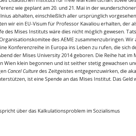
nferenz wie geplant am 20. und 21. Mai in der wunderschö
lnius abhalten, einschließlich aller ursprünglich vorgesehe
en wir ein EU-Visum für Professor Kavaliou erhalten, der al
fe des Mises Instituts wäre dies nicht möglich gewesen. Tat
as Organisationskomitee des AEME zusammenzubringen. Wir a
ine Konferenzreihe in Europa ins Leben zu rufen, die sich d
Abend der Mises University 2014 geboren. Die Reihe hat im 
in Wien klein begonnen und ist seither stetig gewachsen und
igen
Cancel Culture
des Zeitgeistes entgegenzuwirken, die ak
terstützen, ist eine Spende an das Mises Institut. Das Geld w
spricht über das Kalkulationsproblem im Sozialismus