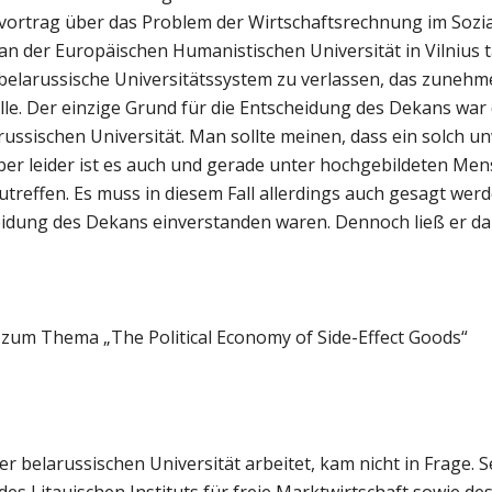
ortrag über das Problem der Wirtschaftsrechnung im Sozia
an der Europäischen Humanistischen Universität in Vilnius 
s belarussische Universitätssystem zu verlassen, das zuneh
lle. Der einzige Grund für die Entscheidung des Dekans war 
russischen Universität. Man sollte meinen, dass ein solch u
 aber leider ist es auch und gerade unter hochgebildeten Me
treffen. Es muss in diesem Fall allerdings auch gesagt werd
eidung des Dekans einverstanden waren. Dennoch ließ er da
zum Thema „The Political Economy of Side-Effect Goods“
r belarussischen Universität arbeitet, kam nicht in Frage. S
es Litauischen Instituts für freie Marktwirtschaft sowie des