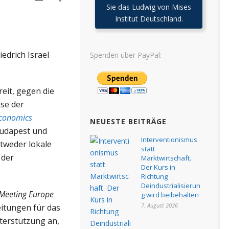
Sie das Ludwig von Mises
Institut Deutschland.
iedrich Israel
Spenden über PayPal:
eit, gegen die
hse der
Economics
NEUESTE BEITRÄGE
Budapest und
Interventionismus
ntweder lokale
statt
 der
Marktwirtschaft.
Der Kurs in
Richtung
Deindustrialisierun
 Meeting Europe
g wird beibehalten
7. August 2026
eitungen für das
terstützung an,