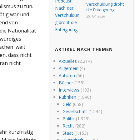
Verschuldung droht
lismus zu tun.
die Enteignung
tätig war und
29. Juli 2026
mend von
die Nationalität
nwürdiges
nschen weit
ARTIKEL NACH THEMEN
en, dass nicht
Aktuelles
(2.214)
ran nicht
Allgemein
(4)
Autoren
(66)
Bücher
(158)
Interviews
(193)
Rubriken
(1.840)
Geld
(658)
Gesellschaft
(1.244)
Politik
(1.323)
Recht
(282)
ehr kurzfristig
Staat
(1.153)
 Mises Instituts