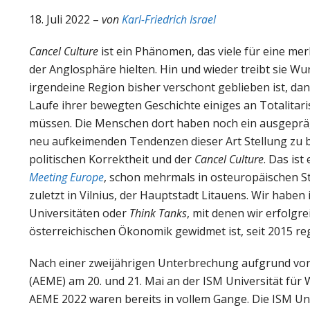
18. Juli 2022 –
von
Karl-Friedrich Israel
Cancel Culture
ist ein Phänomen, das viele für eine m
der Anglosphäre hielten. Hin und wieder treibt sie W
irgendeine Region bisher verschont geblieben ist, da
Laufe ihrer bewegten Geschichte einiges an Totalit
müssen. Die Menschen dort haben noch ein ausgeprägt
neu aufkeimenden Tendenzen dieser Art Stellung zu be
politischen Korrektheit und der
Cancel Culture
. Das is
Meeting Europe
, schon mehrmals in osteuropäischen S
zuletzt in Vilnius, der Hauptstadt Litauens. Wir hab
Universitäten oder
Think Tanks
, mit denen wir erfolg
österreichischen Ökonomik gewidmet ist, seit 2015 reg
Nach einer zweijährigen Unterbrechung aufgrund von
(AEME) am 20. und 21. Mai an der ISM Universität für 
AEME 2022 waren bereits in vollem Gange. Die ISM Un