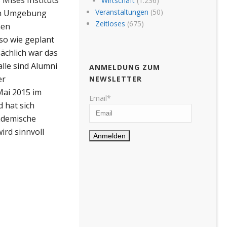
Wirtschaft
(1.236)
Veranstaltungen
(50)
nen Umgebung
Zeitloses
(675)
nen
so wie geplant
sächlich war das
lle sind Alumni
ANMELDUNG ZUM
er
NEWSLETTER
Mai 2015 im
Email*
 hat sich
ademische
ird sinnvoll