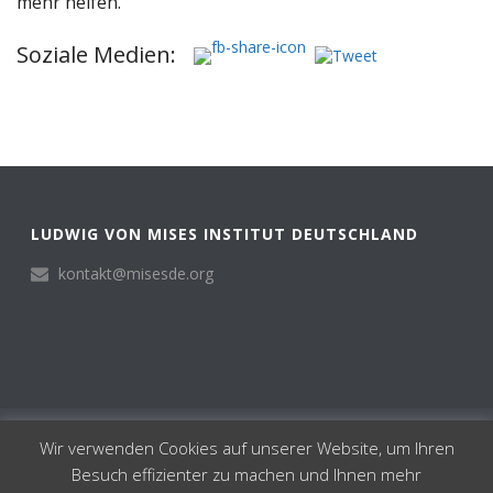
mehr helfen.
Soziale Medien:
LUDWIG VON MISES INSTITUT DEUTSCHLAND
kontakt@misesde.org
© Ludwig von Mises Institut Deutschland 2024
Wir verwenden Cookies auf unserer Website, um Ihren
Institut
Besuch effizienter zu machen und Ihnen mehr
Impressum