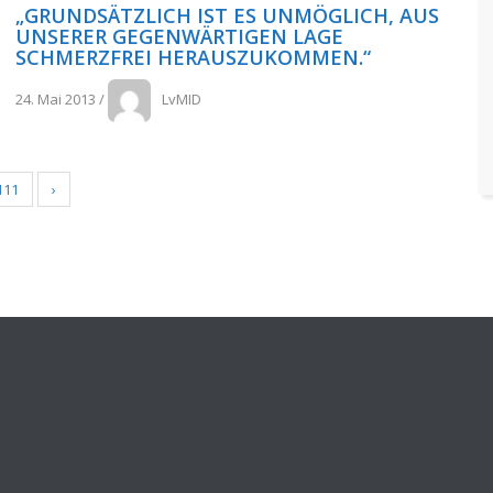
„GRUNDSÄTZLICH IST ES UNMÖGLICH, AUS
UNSERER GEGENWÄRTIGEN LAGE
SCHMERZFREI HERAUSZUKOMMEN.“
24. Mai 2013
/
LvMID
111
›