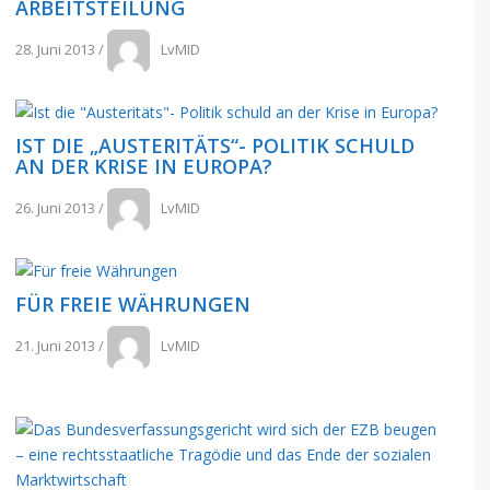
ARBEITSTEILUNG
28. Juni 2013
/
LvMID
IST DIE „AUSTERITÄTS“- POLITIK SCHULD
AN DER KRISE IN EUROPA?
26. Juni 2013
/
LvMID
FÜR FREIE WÄHRUNGEN
21. Juni 2013
/
LvMID