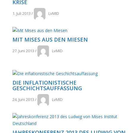
KRISE
1. Juli 2013
/
LvMID
MIT MISES AUS DEN MIESEN
27. Juni 2013
/
LvMID
DIE INFLATIONISTISCHE
GESCHICHTSAUFFASSUNG
24. Juni 2013
/
LvMID
JAHRESKONFERENZ 2013 DES LUDWIG VON