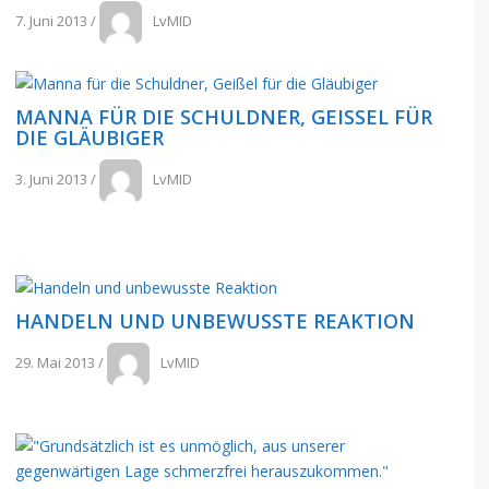
7. Juni 2013
/
LvMID
MANNA FÜR DIE SCHULDNER, GEISSEL FÜR D
IE GLÄUBIGER
3. Juni 2013
/
LvMID
HANDELN UND UNBEWUSSTE REAKTION
29. Mai 2013
/
LvMID