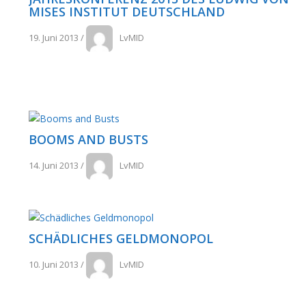
MISES INSTITUT DEUTSCHLAND
19. Juni 2013
/
LvMID
BOOMS AND BUSTS
14. Juni 2013
/
LvMID
SCHÄDLICHES GELDMONOPOL
10. Juni 2013
/
LvMID