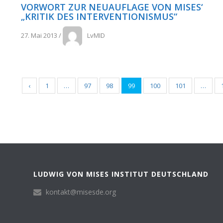
VORWORT ZUR NEUAUFLAGE VON MISES‘
„KRITIK DES INTERVENTIONISMUS“
27. Mai 2013
/
LvMID
‹
1
…
97
98
99
100
101
…
LUDWIG VON MISES INSTITUT DEUTSCHLAND
kontakt@misesde.org