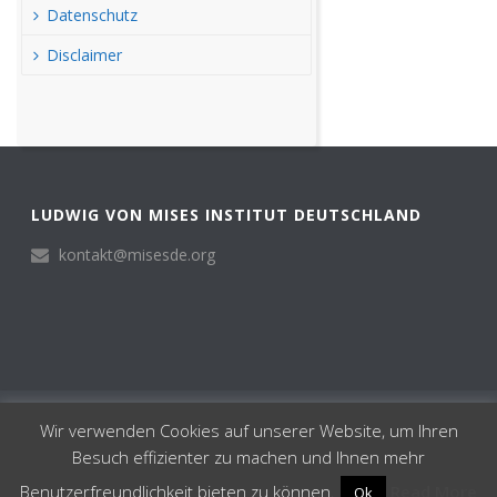
Datenschutz
Disclaimer
LUDWIG VON MISES INSTITUT DEUTSCHLAND
kontakt@misesde.org
© Ludwig von Mises Institut Deutschland 2024
Wir verwenden Cookies auf unserer Website, um Ihren
Institut
Besuch effizienter zu machen und Ihnen mehr
Impressum
Datenschutz
Benutzerfreundlichkeit bieten zu können.
Read More
Ok